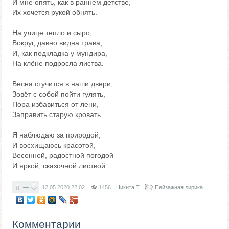
И мне опять, как в раннем детстве,
Их хочется рукой обнять.
На улице тепло и сыро,
Вокруг, давно видна трава,
И, как подкладка у мундира,
На клёне подросла листва.
Весна стучится в наши двери,
Зовёт с собой пойти гулять,
Пора избавиться от лени,
Заправить старую кровать.
Я наблюдаю за природой,
И восхищаюсь красотой,
Весенней, радостной погодой
И яркой, сказочной листвой...
—
12.05.2020
22:02
1456
Никита Т
Пейзажная лирика
Комментарии