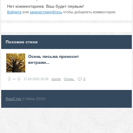
Нет комментариев. Ваш будет первым!
Войдите
или
зарегистрируйтесь
чтобы добавлять комментарии
Похожие стихи
Осень письма приносит
ветрами...
—
17.03.2020
20:28
osenin
Осень.
0
ВашСтих
© Июнь 2015г.