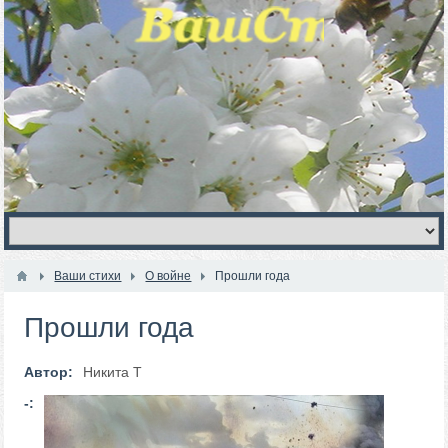
Ваши стихи
О войне
Прошли года
Прошли года
Автор:
Никита Т
-: