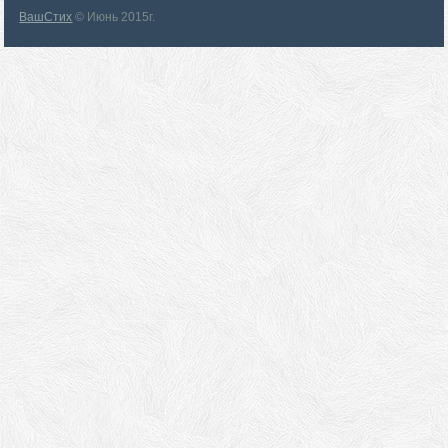
ВашСтих
© Июнь 2015г.