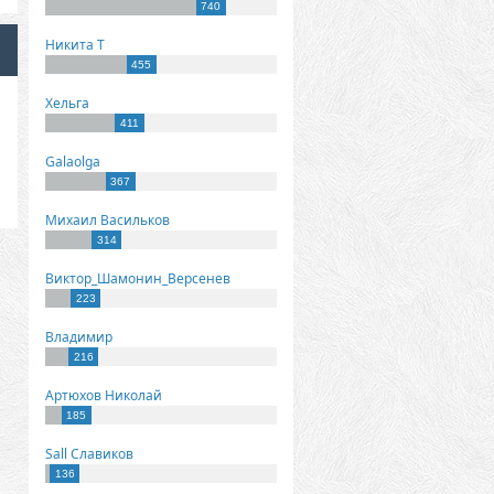
740
Никита Т
455
Хельга
411
Galaolga
367
Михаил Васильков
314
Виктор_Шамонин_Версенев
223
Владимир
216
Артюхов Николай
185
Sall Славиков
136