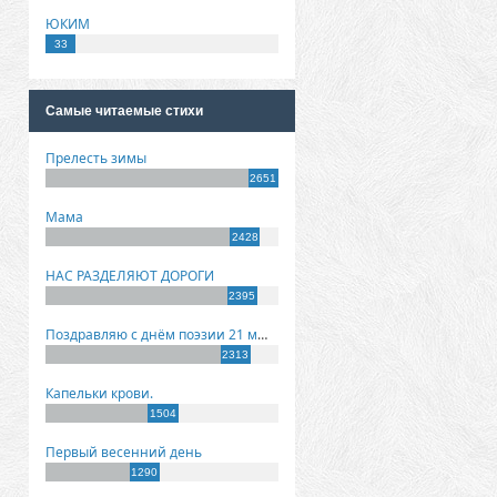
ЮКИМ
33
Самые читаемые стихи
Прелесть зимы
2651
Мама
2428
НАС РАЗДЕЛЯЮТ ДОРОГИ
2395
Поздравляю с днём поэзии 21 марта!
2313
Капельки крови.
1504
Первый весенний день
1290