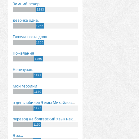
Зимний вечер
1283
Девочка одна.
1255
Тяжела поэта доля
1255
Пожелания
1195
Невезучая.
1191
Мои героини
1189
в день юбилея Эммы Михайловны Киселевой
1177
перевод на болгарский язык некоторых моих стихов
1150
Я за...