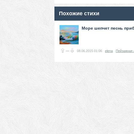
Похожие стихи
Море шепчет песнь при
—
08.06.2015
01:06
elena
Пейзажная 