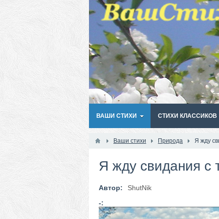
ВАШИ СТИХИ
СТИХИ КЛАССИКОВ
Ваши стихи
Природа
Я жду св
Я жду свидания с 
Автор:
ShutNik
-: