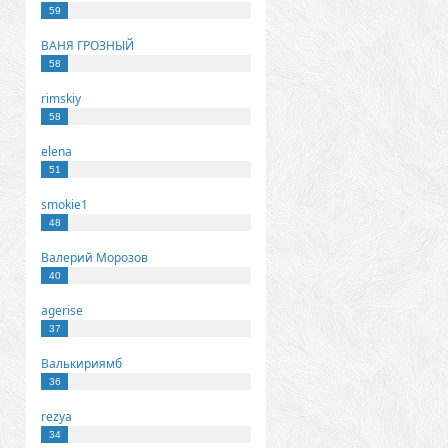
59
ВАНЯ ГРОЗНЫЙ
58
rimskiy
58
elena
51
smokie1
48
Валерий Морозов
40
agerise
37
Валькириямб
36
rezya
34