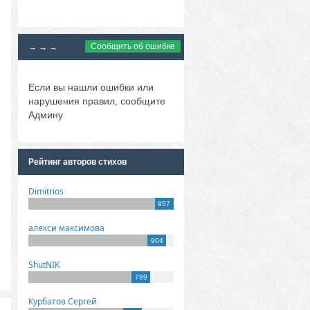
Сообщить об ошибке
→ → →
Если вы нашли ошибки или
нарушения правил, сообщите
Админу
Рейтинг авторов стихов
Dimitrios
957
алекси максимова
904
ShutNIK
799
Курбатов Сергей