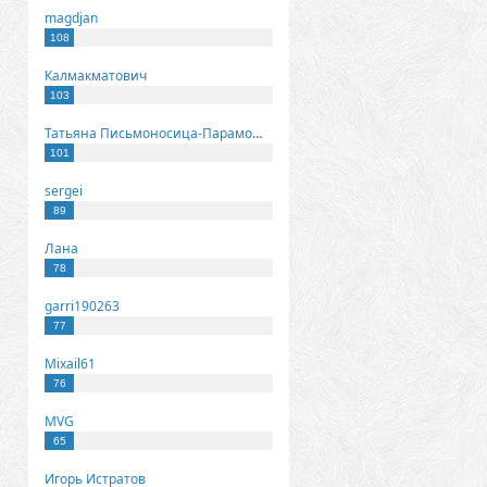
magdjan
108
Калмакматович
103
Татьяна Письмоносица-Парамонова
101
sergei
89
Лана
78
garri190263
77
Mixail61
76
MVG
65
Игорь Истратов