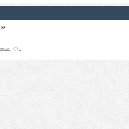
боя
лирика.
1