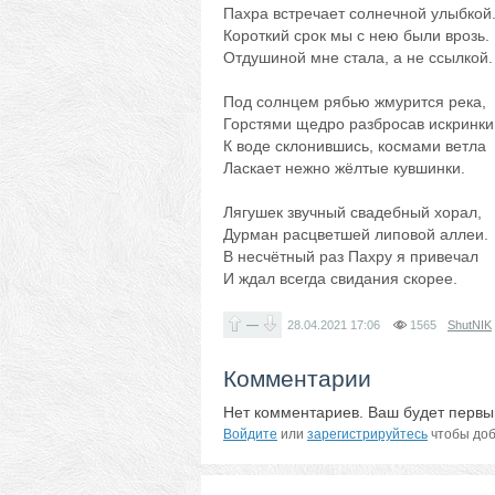
Пахра встречает солнечной улыбкой
Короткий срок мы с нею были врозь.
Отдушиной мне стала, а не ссылкой.
Под солнцем рябью жмурится река,
Горстями щедро разбросав искринки
К воде склонившись, космами ветла
Ласкает нежно жёлтые кувшинки.
Лягушек звучный свадебный хорал,
Дурман расцветшей липовой аллеи.
В несчётный раз Пахру я привечал
И ждал всегда свидания скорее.
—
28.04.2021
17:06
1565
ShutNIK
Комментарии
Нет комментариев. Ваш будет первы
Войдите
или
зарегистрируйтесь
чтобы доб