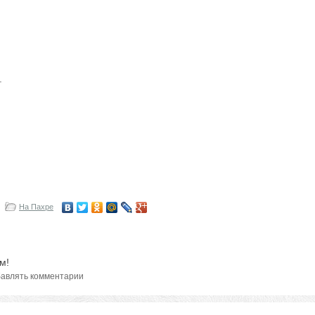
.
.
На Пахре
м!
авлять комментарии