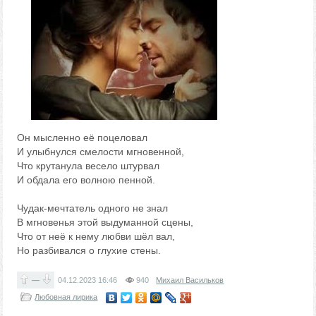
Он мысленно её поцеловал
И улыбнулся смелости мгновенной,
Что крутанула весело штурвал
И обдала его волною пенной.
Чудак-мечтатель одного не знал
В мгновенья этой выдуманной сцены,
Что от неё к нему любви шёл вал,
Но разбивался о глухие стены.
—
04.12.2023
16:46
940
Михаил Васильков
Любовная лирика