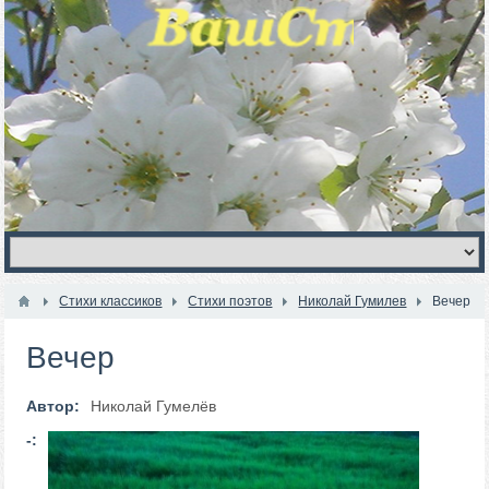
Стихи классиков
Стихи поэтов
Николай Гумилев
Вечер
Вечер
Автор:
Николай Гумелёв
-: