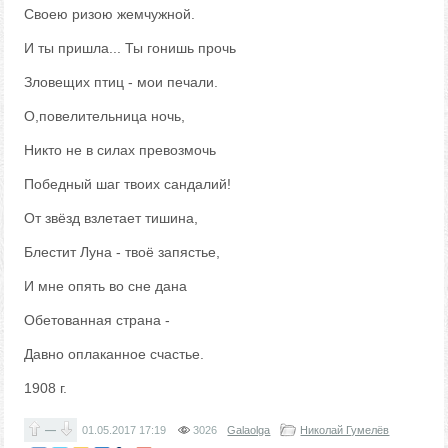
Своею ризою жемчужной.
И ты пришла... Ты гонишь прочь
Зловещих птиц - мои печали.
О,повелительница ночь,
Никто не в силах превозмочь
Победный шаг твоих сандалий!
От звёзд взлетает тишина,
Блестит Луна - твоё запястье,
И мне опять во сне дана
Обетованная страна -
Давно оплаканное счастье.
1908 г.
—
01.05.2017
17:19
3026
Galaolga
Николай Гумелёв