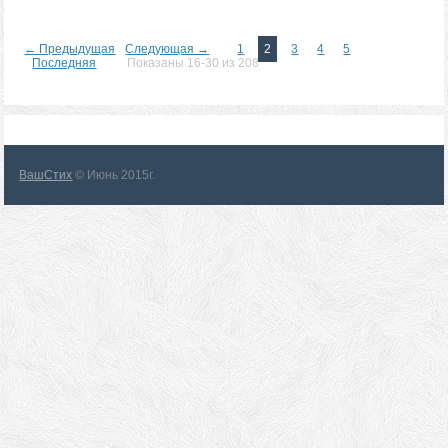
← Предыдущая
Следующая →
1
2
3
4
5
Последняя
Показаны 16-30 из 208
ВашСтих
© Июнь 2015г.