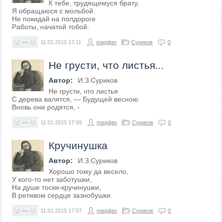
К тебе, трудящемуся брату,
Я обращаюся с мольбой:
Не покидай на полдороге
Работы, начатой тобой.
—
11.01.2015
17:11
magdjan
Суриков
0
Не грусти, что листья...
Автор:
И.З.Суриков
Не грусти, что листья
С дерева валятся, — Будущей весною
Вновь они родятся, -
—
11.01.2015
17:09
magdjan
Суриков
0
Кручинушка
Автор:
И.З.Суриков
Хорошо тому да весело,
У кого-то нет заботушки,
На душе тоски-кручинушки,
В ретивом сердце зазнобушки.
—
11.01.2015
17:07
magdjan
Суриков
0