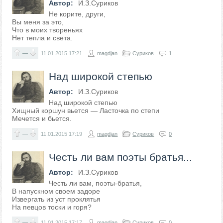
Автор:
И.З.Суриков
Не корите, други,
Вы меня за это,
Что в моих твореньях
Нет тепла и света.
—
11.01.2015
17:21
magdjan
Суриков
1
Над широкой степью
Автор:
И.З.Суриков
Над широкой степью
Хищный коршун вьется — Ласточка по степи
Мечется и бьется.
—
11.01.2015
17:19
magdjan
Суриков
0
Честь ли вам поэты братья...
Автор:
И.З.Суриков
Честь ли вам, поэты-братья,
В напускном своем задоре
Извергать из уст проклятья
На певцов тоски и горя?
—
11.01.2015
17:17
magdjan
Суриков
0