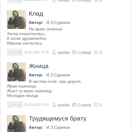
Клад
Автор:
И.З.Суриков
На краю селенья
Хатка пошатнулась;
К хатке дружелюбно
Ивушка нагнулась.
—
11.01.2015
17:15
magdjan
Суриков
0
Жница
Автор:
И.З.Суриков
В чистом поле, при дороге,
Ярая пшеница;
Жнет ту ярую пшеницу
Молодая жница.
—
11.01.2015
17:13
magdjan
Суриков
0
Трудящемуся брату
Автор:
И.З.Суриков