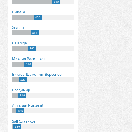
740
Никита Т
455
Хельга
411
Galaolga
367
Михаил Васильков
314
Виктор_Шамонин_Версенев
223
Владимир
216
Артюхов Николай
185
Sall Славиков
136