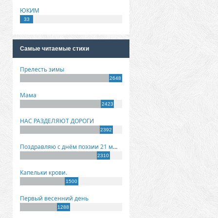
ЮКИМ
33
Самые читаемые стихи
Прелесть зимы
2648
Мама
2423
НАС РАЗДЕЛЯЮТ ДОРОГИ
2392
Поздравляю с днём поэзии 21 марта!
2310
Капельки крови.
1500
Первый весенний день
1288