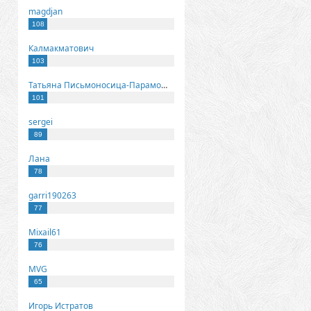
magdjan
108
Калмакматович
103
Татьяна Письмоносица-Парамонова
101
sergei
89
Лана
78
garri190263
77
Mixail61
76
MVG
65
Игорь Истратов