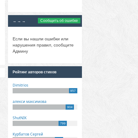
Сообщить об ошибке
→ → →
Если вы нашли ошибки или
нарушения правил, сообщите
Админу
Рейтинг авторов стихов
Dimitrios
957
алекси максимова
904
ShutNIK
799
Курбатов Сергей