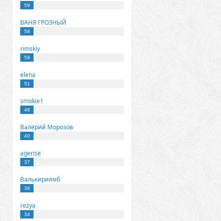
59
ВАНЯ ГРОЗНЫЙ
58
rimskiy
58
elena
51
smokie1
48
Валерий Морозов
40
agerise
37
Валькириямб
36
rezya
34