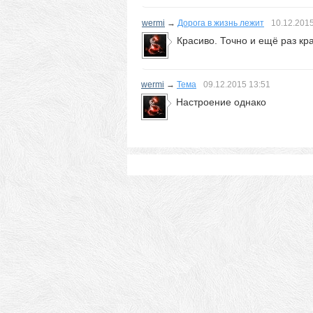
wermi
→
Дорога в жизнь лежит
10.12.201
Красиво. Точно и ещё раз кр
wermi
→
Тема
09.12.2015
13:51
Настроение однако