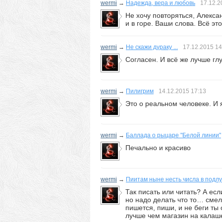
wermi
→
Надежда, вера и любовь
17.12.
Не хочу повторяться, Алексан
и в горе. Ваши слова. Всё э
wermi
→
Не скажи дураку ...
17.12.2015
14
Согласен. И всё же лучше глу
wermi
→
Пилигрим
14.12.2015
17:13
Это о реальном человеке. И 
wermi
→
Баллада о рыцаре "Белой линии"
Печально и красиво
wermi
→
Пиитам ныне несть числа в подлу
Так писать или читать? А есл
но надо делать что то… смело
пишется, пиши, и не беги ты 
лучше чем магазин на калаш