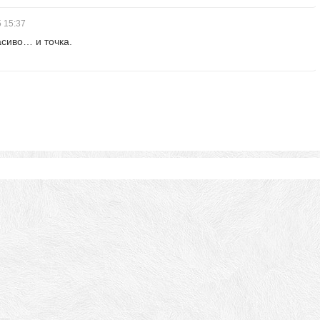
5
15:37
асиво… и точка.