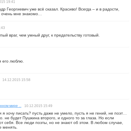
2015
19:41
др Георгиевич уже всё сказал. Красиво! Всегда – и в радости,
то очень мне знакомо…
:43
пый враг, чем умный друг, к предательству готовый.
я его люблю.
14.12.2015
15:58
нном мире ...
10.12.2015
15:49
и я хочу писать? пусть даже не умело, пусть я не гений, не поэт…
. не будет Пушкина второго, и одного то за глаза. Но если
от себя. Все люди поэты, но не знают об этом. В любом случае,
е менять.