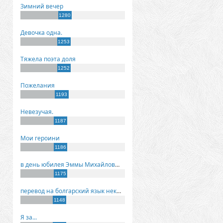
Зимний вечер
1280
Девочка одна.
1253
Тяжела поэта доля
1252
Пожелания
1193
Невезучая.
1187
Мои героини
1186
в день юбилея Эммы Михайловны Киселевой
1175
перевод на болгарский язык некоторых моих стихов
1148
Я за...