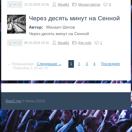
—
12.10.2019
10:26
Mixail61
Михаил Шитов
0
Через десять минут на Сенной
Автор:
Михаил Шитов
Через десять минут на Сенной
—
08.10.2019
15:16
Mixail61
Для тебя
1
← Предыдущая
Следующая →
1
2
3
4
Последняя
Показаны 1-15 из 76
ВашСтих
© Июнь 2015г.