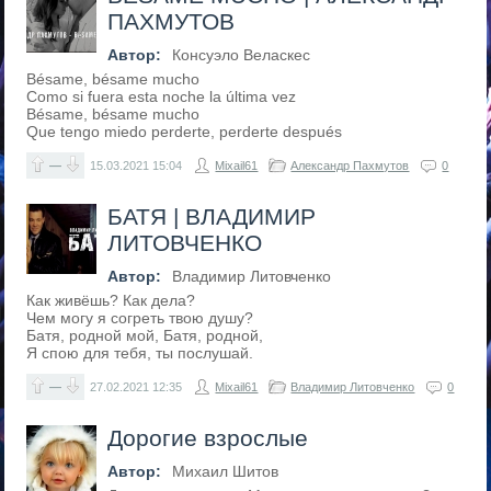
ПАХМУТОВ
Автор:
Консуэло Веласкес
Bésame, bésame mucho
Como si fuera esta noche la última vez
Bésame, bésame mucho
Que tengo miedo perderte, perderte después
—
15.03.2021
15:04
Mixail61
Александр Пахмутов
0
БАТЯ | ВЛАДИМИР
ЛИТОВЧЕНКО
Автор:
Владимир Литовченко
Как живёшь? Как дела?
Чем могу я согреть твою душу?
Батя, родной мой, Батя, родной,
Я спою для тебя, ты послушай.
—
27.02.2021
12:35
Mixail61
Владимир Литовченко
0
Дорогие взрослые
Автор:
Михаил Шитов