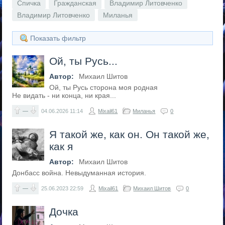
Спичка
Гражданская
Владимир Литовченко
Владимир Литовченко
Миланья
Показать фильтр
Ой, ты Русь...
Автор:
Михаил Шитов
Ой, ты Русь сторона моя родная
Не видать - ни конца, ни края...
—
04.06.2026
11:14
Mixail61
Миланья
0
Я такой же, как он. Он такой же,
как я
Автор:
Михаил Шитов
Донбасс война. Невыдуманная история.
—
25.06.2023
22:59
Mixail61
Михаил Шитов
0
Дочка