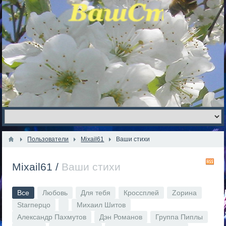
Пользователи
Mixail61
Ваши стихи
R
Mixail61
/
Ваши стихи
Все
Любовь
Для тебя
Кроссплей
Zорина
Starперцо
Михаил Шитов
Александр Пахмутов
Дэн Романов
Группа Пиплы