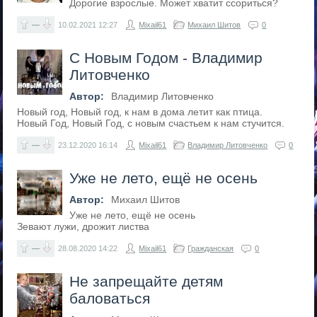
Дорогие взрослые. Может хватит ссориться?
—
10.02.2021
12:27
Mixail61
Михаил Шитов
0
С Новым Годом - Владимир
Литовченко
Автор:
Владимир Литовченко
Новый год, Новый год, к нам в дома летит как птица.
Новый Год, Новый Год, с новым счастьем к нам стучится.
—
23.12.2020
16:14
Mixail61
Владимир Литовченко
0
Уже не лето, ещё не осень
Автор:
Михаил Шитов
Уже не лето, ещё не осень
Зевают лужи, дрожит листва
—
28.08.2020
14:22
Mixail61
Гражданская
0
Не запрещайте детям
баловаться