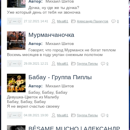
Автор:
Михаил Шитов
Дочка, ну где же ты дочка?
Уже который день от тебя ни звоночка
—
27.12.2021
14:41
Mixail61
Александр Пахмутов
0
Мурманчаночка
Автор:
Михаил Шитов
Говорят, что город Мурманск не богат теплом
Восемь месяцев в году укутан снежным полотном
—
29.09.2021
12:21
Mixail61
Группа Пиплы
0
Бабау - Группа Пиплы
Автор:
Михаил Шитов
Бабау, Бабау, Бабау
Девушка-Цветок из Малибу
Бабау, Бабау, Бабау
Я не верил счастью своему
—
04.08.2021
19:00
Mixail61
Группа Пиплы
0
BÉSAME MUCHO | АЛЕКСАНДР