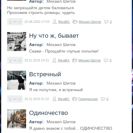
Автор:
Михаил Шитов
Не запрещайте детям баловаться
Прохожим строить рожицы, чудить
—
20.08.2020
17:53
Mixail61
Михаил Шитов
0
Ну что ж, бывает
Автор:
Михаил Шитов
Скажи - Прощайте глупые попытки!
—
19.11.2019
14:21
Mixail61
Михаил Шитов
0
Встречный
Автор:
Михаил Шитов
Я не попутчик, я встречный
—
15.11.2019
01:22
Mixail61
Гражданская
0
Одиночество
Автор:
Михаил Шитов
Я давно знаком с тобой... ОДИНОЧЕСТВО