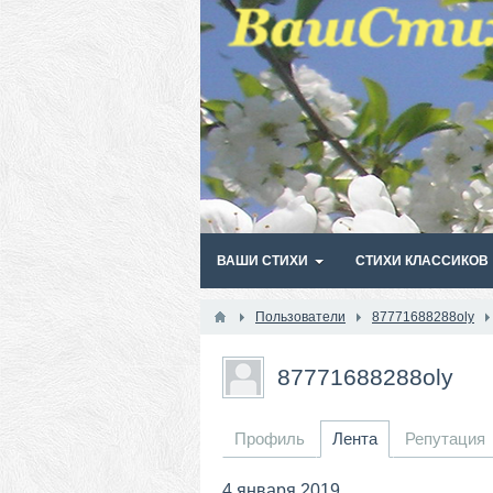
ВАШИ СТИХИ
СТИХИ КЛАССИКОВ
Пользователи
87771688288oly
87771688288oly
Профиль
Лента
Репутация
4 января 2019