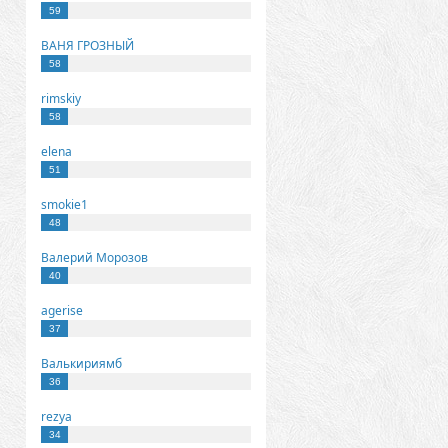
59
ВАНЯ ГРОЗНЫЙ
58
rimskiy
58
elena
51
smokie1
48
Валерий Морозов
40
agerise
37
Валькириямб
36
rezya
34