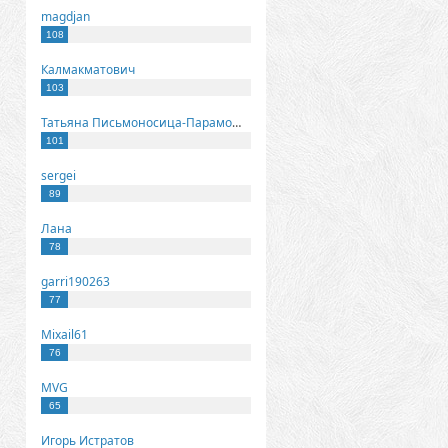
magdjan
108
Калмакматович
103
Татьяна Письмоносица-Парамонова
101
sergei
89
Лана
78
garri190263
77
Mixail61
76
MVG
65
Игорь Истратов