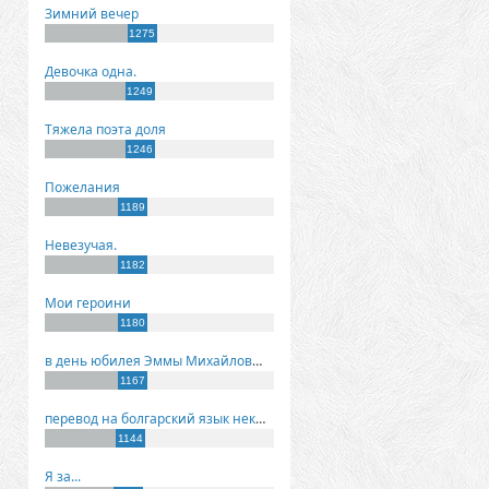
Зимний вечер
1275
Девочка одна.
1249
Тяжела поэта доля
1246
Пожелания
1189
Невезучая.
1182
Мои героини
1180
в день юбилея Эммы Михайловны Киселевой
1167
перевод на болгарский язык некоторых моих стихов
1144
Я за...