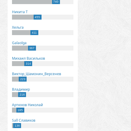
740
Никита Т
455
Хельга
411
Galaolga
367
Михаил Васильков
314
Виктор_Шамонин_Версенев
223
Владимир
216
Артюхов Николай
185
Sall Славиков
136