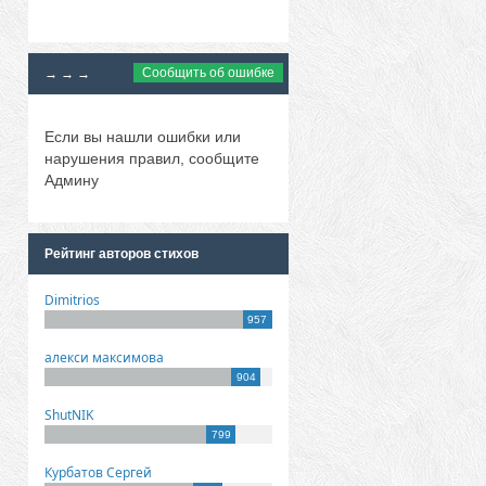
Сообщить об ошибке
→ → →
Если вы нашли ошибки или
нарушения правил, сообщите
Админу
Рейтинг авторов стихов
Dimitrios
957
алекси максимова
904
ShutNIK
799
Курбатов Сергей