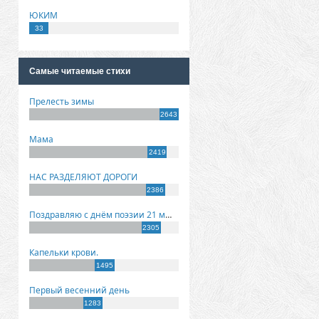
ЮКИМ
33
Самые читаемые стихи
Прелесть зимы
2643
Мама
2419
НАС РАЗДЕЛЯЮТ ДОРОГИ
2386
Поздравляю с днём поэзии 21 марта!
2305
Капельки крови.
1495
Первый весенний день
1283