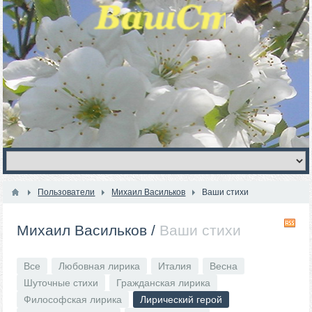
Пользователи
Михаил Васильков
Ваши стихи
R
Михаил Васильков
/
Ваши стихи
Все
Любовная лирика
Италия
Весна
Шуточные стихи
Гражданская лирика
Философская лирика
Лирический герой