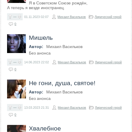
Я в Советском Союзе рождён,
А теперь я везде иностранец.
—
01.11.2023
02:07
Михаил Васильков
Лирический герой
0
Мишель
Автор:
Михаил Васильков
Без анонса
—
14.06.2023
22:02
Михаил Васильков
Лирический герой
0
Не гони, душа, святое!
Автор:
Михаил Васильков
Без анонса
—
13.03.2023
21:31
Михаил Васильков
Лирический герой
0
Хвалебное