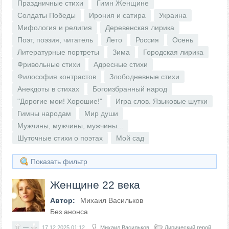
Праздничные стихи
Гимн Женщине
Солдаты Победы
Ирония и сатира
Украина
Мифология и религия
Деревенская лирика
Поэт, поэзия, читатель
Лето
Россия
Осень
Литературные портреты
Зима
Городская лирика
Фривольные стихи
Адресные стихи
Философия контрастов
Злободневные стихи
Анекдоты в стихах
Богоизбранный народ
"Дорогие мои! Хорошие!"
Игра слов. Языковые шутки
Гимны народам
Мир души
Мужчины, мужчины, мужчины...
Шуточные стихи о поэтах
Мой сад
Показать фильтр
Женщине 22 века
Автор:
Михаил Васильков
Без анонса
—
17.12.2025
01:12
Михаил Васильков
Лирический герой