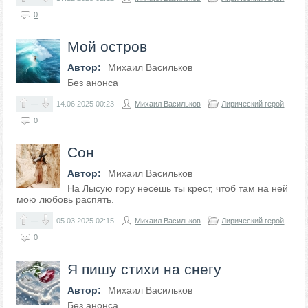
0
Мой остров
Автор:
Михаил Васильков
Без анонса
—
14.06.2025
00:23
Михаил Васильков
Лирический герой
0
Сон
Автор:
Михаил Васильков
На Лысую гору несёшь ты крест, чтоб там на ней
мою любовь распять.
—
05.03.2025
02:15
Михаил Васильков
Лирический герой
0
Я пишу стихи на снегу
Автор:
Михаил Васильков
Без анонса