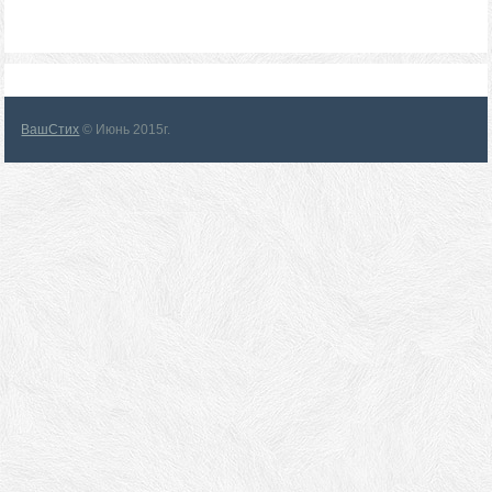
ВашСтих
© Июнь 2015г.