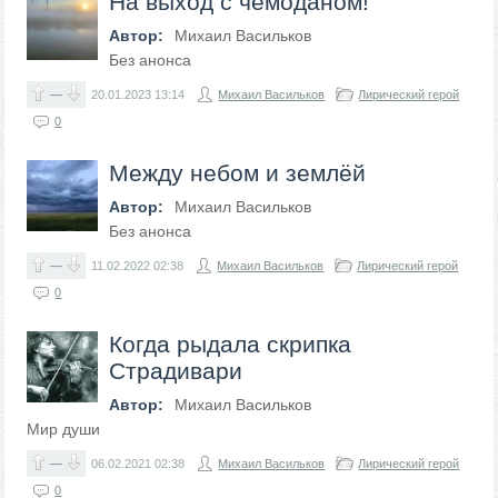
На выход с чемоданом!
Автор:
Михаил Васильков
Без анонса
—
20.01.2023
13:14
Михаил Васильков
Лирический герой
0
Между небом и землёй
Автор:
Михаил Васильков
Без анонса
—
11.02.2022
02:38
Михаил Васильков
Лирический герой
0
Когда рыдала скрипка
Страдивари
Автор:
Михаил Васильков
Мир души
—
06.02.2021
02:38
Михаил Васильков
Лирический герой
0