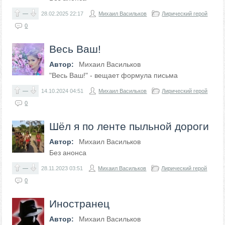
—
28.02.2025
22:17
Михаил Васильков
Лирический герой
0
Весь Ваш!
Автор:
Михаил Васильков
"Весь Ваш!" - вещает формула письма
—
14.10.2024
04:51
Михаил Васильков
Лирический герой
0
Шёл я по ленте пыльной дороги
Автор:
Михаил Васильков
Без анонса
—
28.11.2023
03:51
Михаил Васильков
Лирический герой
0
Иностранец
Автор:
Михаил Васильков