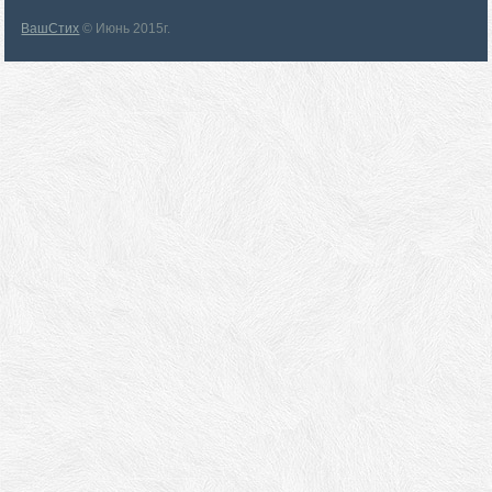
ВашСтих
© Июнь 2015г.