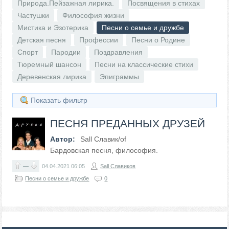
Природа.Пейзажная лирика.
Посвящения в стихах
Частушки
Философия жизни
Мистика и Эзотерика
Песни о семье и дружбе
Детская песня
Профессии
Песни о Родине
Спорт
Пародии
Поздравления
Тюремный шансон
Песни на классические стихи
Деревенская лирика
Эпиграммы
Показать фильтр
ПЕСНЯ ПРЕДАННЫХ ДРУЗЕЙ
Автор:
Sall Славик/оf
Бардовская песня, философия.
—
04.04.2021
06:05
Sall Славиков
Песни о семье и дружбе
0