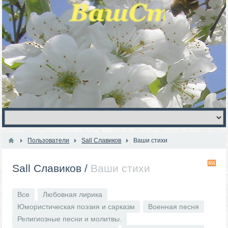
Пользователи
Sall Славиков
Ваши стихи
R
Sall Славиков
/
Ваши стихи
Все
Любовная лирика
Юмористическая поэзия и сарказм
Военная песня
Религиозные песни и молитвы.