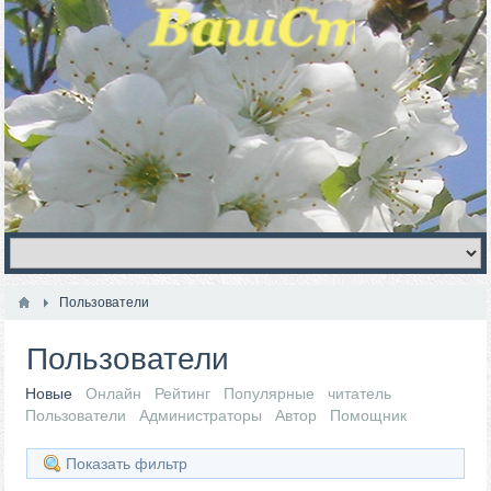
Пользователи
Пользователи
Новые
Онлайн
Рейтинг
Популярные
читатель
Пользователи
Администраторы
Автор
Помощник
Показать фильтр