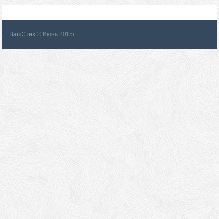
ВашСтих
© Июнь 2015г.