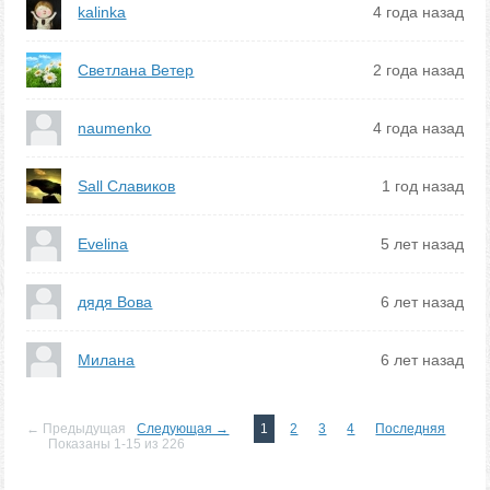
kalinka
4 года назад
Светлана Ветер
2 года назад
naumenko
4 года назад
Sall Славиков
1 год назад
Evelina
5 лет назад
дядя Вова
6 лет назад
Милана
6 лет назад
← Предыдущая
Следующая →
1
2
3
4
Последняя
Показаны 1-15 из 226