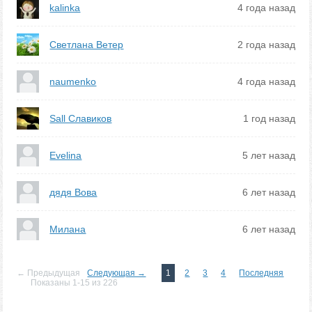
kalinka
4 года назад
Светлана Ветер
2 года назад
naumenko
4 года назад
Sall Славиков
1 год назад
Evelina
5 лет назад
дядя Вова
6 лет назад
Милана
6 лет назад
← Предыдущая
Следующая →
1
2
3
4
Последняя
Показаны 1-15 из 226