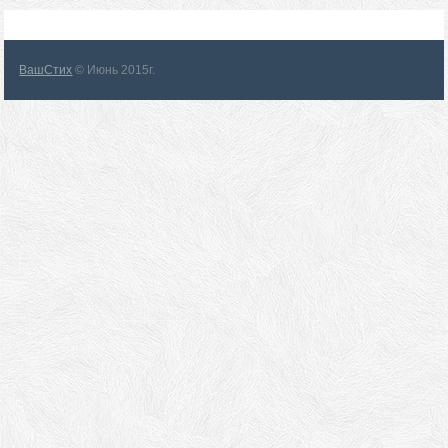
ВашСтих
© Июнь 2015г.