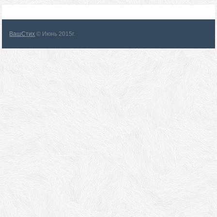
ВашСтих
© Июнь 2015г.