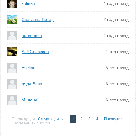
kalinka
4 года назад
Светлана Ветер
2 года назад
naumenko
4 года назад
Sall Славиков
1 год назад
Evelina
5 лет назад
дядя Вова
6 лет назад
Милана
6 лет назад
← Предыдущая
Следующая →
1
2
3
4
Последняя
Показаны 1-15 из 226