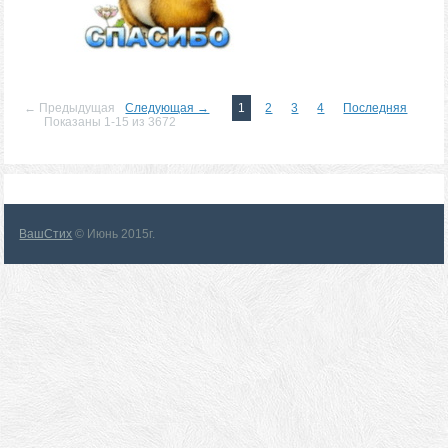
← Предыдущая
Следующая →
1
2
3
4
Последняя
Показаны 1-15 из 3672
ВашСтих
© Июнь 2015г.