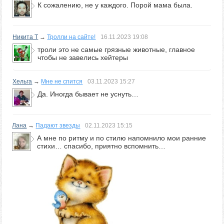
К сожалению, не у каждого. Порой мама была.
Никита Т
→
Тролли на сайте!
16.11.2023
19:08
троли это не самые грязные животные, главное
чтобы не завелись хейтеры
Хельга
→
Мне не спится
03.11.2023
15:27
Да. Иногда бывает не уснуть…
Лана
→
Падают звезды
02.11.2023
15:15
А мне по ритму и по стилю напомнило мои ранние
стихи… спасибо, приятно вспомнить…