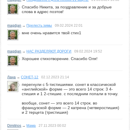
Спасибо Никита, за поздравление и за добрые
слова в адрес поэтов!
magdjan
→
Прелесть зимы
09.02.2024
22:01
мне очень нравится твой стих1
magdjan
→
НАС РАЗДЕЛЯЮТ ДОРОГИ
09.02.2024
19:52
Хорошее стихотворение. Спасибо Оля!
Лана
→
СОНЕТ-12
02.12.2023
21:14
перегнули с 5-тистишиями. сонет в классической
«английской» форме — это всего 14 строк: 3 4-
стишия и 1 2-стишие. с последним попали в точку.
вообще, сонет — это всего 14 строк. во
французской форме — 2 катрена (четверостишия)
и 2 терцета (тристишия)
Dimitrios
→
Мама
27.11.2023
00:02