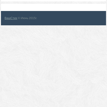
ВашСтих
© Июнь 2015г.