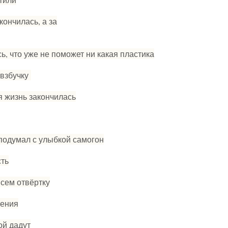
 кончилась, а за
сь, что уже не поможет ни какая пластика
 взбучку
я жизнь закончилась
 подумал с улыбкой самогон
сть
всем отвёртку
нения
ой дадут