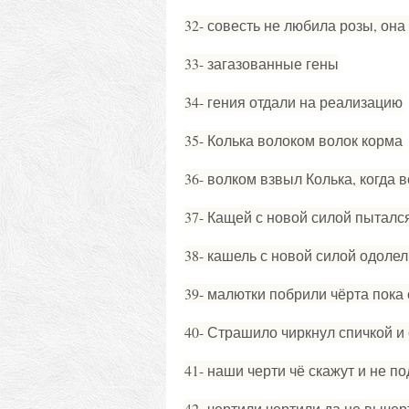
32- совесть не любила розы, он
33- загазованные гены
34- гения отдали на реализацию
35- Колька волоком волок корма
36- волком взвыл Колька, когда 
37- Кащей с новой силой пытался
38- кашель с новой силой одолел
39- малютки побрили чёрта пока
40- Страшило чиркнул спичкой и
41- наши черти чё скажут и не п
42- чертили чертили да не выче