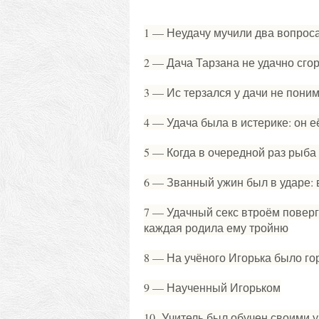
1 — Неудачу мучили два вопроса
2 — Дача Тарзана не удачно сгор
3 — Ис терзался у дачи не поним
4 — Удача была в истерике: он её
5 — Когда в очередной раз рыба 
6 — Званный ужин был в ударе: 
7 — Удачный секс втроём поверг 
каждая родила ему тройню
8 — На учёного Игорька было го
9 — Наученный Игорьком
10- Учитель был обучен своими 