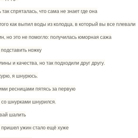
 так спряталась, что сама не знает где она
 того как выпил воды из колодца, в который вы все плевали
н, но это не помогло: получилась юморная сажа
 подставить ножку
лины и качества, но так подходили друг другу.
курю, я шнурюсь.
ими ресницами пятясь за первую
, со шнурками шнурился.
авай шалить
да пришел ужин стало ещё хуже