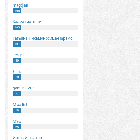
magdjan
108
Калмакматович
103
Татьяна Письмоносица-Парамонова
101
sergei
89
Лана
78
garri190263
77
Mixail61
76
MVG
65
Игорь Истратов