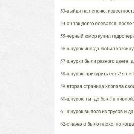
53-выйдя на пенсию, известность
54-он так долго плевался, после
55-чёрный юмор купил гедропери
56-шнурок иногда любил хозяину
57-шнурки были разного цвета, д
58-шнурок, прикурить есть? я не 
59-вторая страница хлопала сво
60-шнурок, ты где был? в пивной
61-шнурок выполз из трусов и д
62-с начало было плохо, но ког