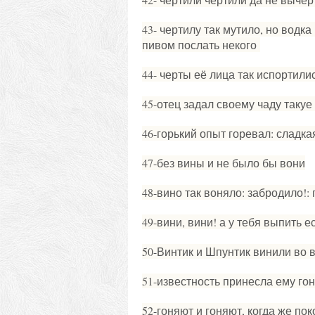
43- чертилу так мутило, но водка
пивом послать некого
44- черты её лица так испортили
45-отец задал своему чаду такуе
46-горький опыт горевал: сладка
47-без вины и не было бы вони
48-вино так воняло: забродило!:
49-вини, вини! а у тебя выпить е
50-Винтик и Шпунтик винили во 
51-известность принесла ему го
52-гоняют и гоняют, когда же пок