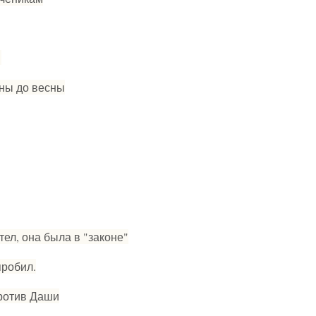
ы
сны до весны
тел, она была в "законе"
пробил.
против Даши