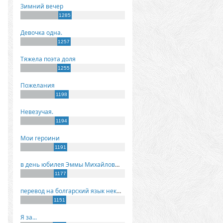
Зимний вечер
1285
Девочка одна.
1257
Тяжела поэта доля
1255
Пожелания
1198
Невезучая.
1194
Мои героини
1191
в день юбилея Эммы Михайловны Киселевой
1177
перевод на болгарский язык некоторых моих стихов
1151
Я за...