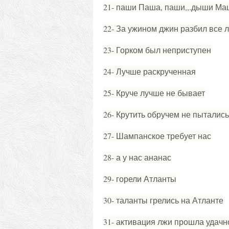
21- паши Паша, паши,,.дыши М
22- За ужином джин разбил все л
23- Горком был неприступен
24- Лучше раскрученная
25- Круче лучше не бывает
26- Крутить обручем не пытались
27- Шампанское требует нас
28- а у нас ананас
29- горели Атланты
30- таланты грелись на Атланте
31- активация лжи прошла удач