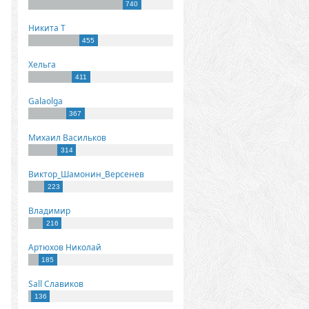
740
Никита Т
455
Хельга
411
Galaolga
367
Михаил Васильков
314
Виктор_Шамонин_Версенев
223
Владимир
216
Артюхов Николай
185
Sall Славиков
136