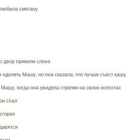
а любила сметану
во двор привели слона
 одолеть Машу, но она сказала, что лучше съест кашу
 Машу, когда она увидела стрелки на своих колготах
 он спал
 сгорел
одавятся
ртили