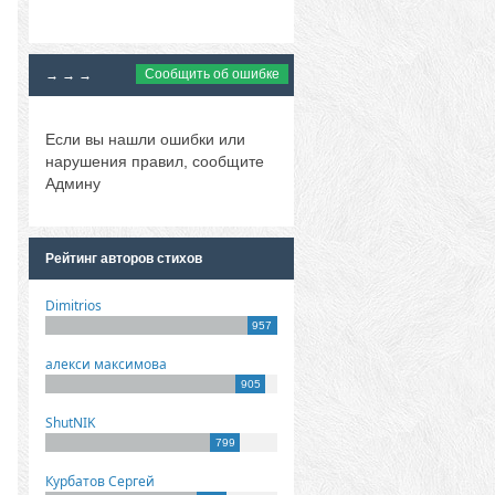
Сообщить об ошибке
→ → →
Если вы нашли ошибки или
нарушения правил, сообщите
Админу
Рейтинг авторов стихов
Dimitrios
957
алекси максимова
905
ShutNIK
799
Курбатов Сергей