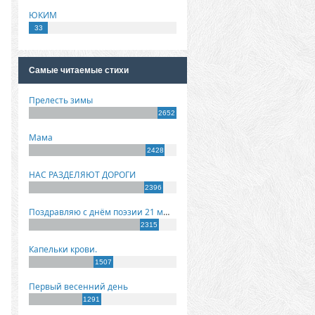
ЮКИМ
33
Самые читаемые стихи
Прелесть зимы
2652
Мама
2428
НАС РАЗДЕЛЯЮТ ДОРОГИ
2396
Поздравляю с днём поэзии 21 марта!
2315
Капельки крови.
1507
Первый весенний день
1291