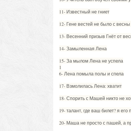
11- Известный не гниет
12- Гене вестей не было с весн
13- Весенний призыв Гнёт от ве
14- Замыленная Лена
15- За мылом Лена не успела
1
6- Лена помыла полы и спела
17- Взмолилась Лена: хватит
18- Спорить с Машей никто не хо
19- талант, где ваш билет? я его 
20- Маша не просто с пашей, а 