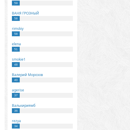
59
ВАНЯ ГРОЗНЫЙ
58
rimskiy
58
elena
51
smokie1
48
Валерий Морозов
40
agerise
37
Валькириямб
36
rezya
34