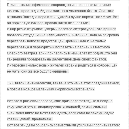
Гали не только офигенное сопрано, но и офигенные молочные
железы..просто два бидона элитного молочного бюста. Она тоже
вставила Вове два пера в спину,чтобы лучше порхать по ****ям. Вот
он порхает до сих пор..правда никто не знает где.
В бар резко открылась дверь и повеяло литературой ..это пришли
поэтессы оттуда...Анна,Алла,Инесса и Антонина.Надо было срочно
перетереть новости предстоящей Премии Года.И не только
перетереть,а и перекурить и поглазеть на парней из местного
Оперного театра.Парни приперлись в чем балет их родил.Это они
так решили порадовать на Валентинов День своих фанатов.
Интересно сколько новых жителей страны родиться в ноябре...Ети
ее мать..они же все будут скорпионы.
Эй Святой Ваня-Валентин, так тебя что на на этот праздник зачали,
а потом в ноябре маленьким скорпионом встречали?
Вот это я раскопки провела))мне приз полагается))Не я Вову не
хочу..хватит что я Владимировна. Я водолей, самый сильный
знак..меня никто не может победить, если сама не захочу...ладно
хозяин..думай..продолжаю.
Вот все эти девы собрались совместными усилиями пропить святого