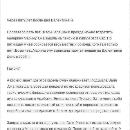
Через пять лет после Дня Валентина)))
Пролетело пять лет...в том баре, как и прежде можно встретить
балерину Марину. Она вышла на пенсию и купила этот бар. По
пятницам у нее собирается весь местный бомонд. Кого там только
нет...Вовы нет...Марина ему выписала пару затрещин на Валентинов
День в 2009г...
Где он?
А кто его знает, где этот кабель сучек обнюхивает...подумала Валя
.Она тоже дала Вове два пенделя по его красивой попе..создала
туристическую фирму..на законном основании отправляет молодых
дур за счастьем в Арабские Эмираты или в Турцию. За то может себе
позволить посетить элитный стриптиз клуб и переспать с элитным
жеребцом или породистым кабелем..да один хрен не редьки слаще.
Заиграла музыка и на сцену вышла Галя. У нее как оказалось редкое
сопрано и Марина взяла ее солисткой. Посетителей хоть залейся..У