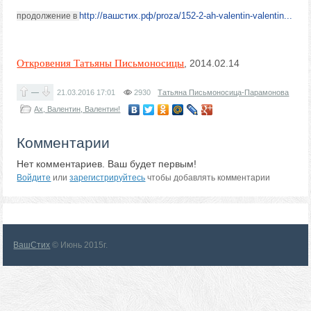
http://вашстих.рф/proza/152-2-ah-valentin-valentin...
продолжение в
Откровения Татьяны Письмоносицы
, 2014.02.14
—
21.03.2016
17:01
2930
Татьяна Письмоносица-Парамонова
Ах, Валентин, Валентин!
Комментарии
Нет комментариев. Ваш будет первым!
Войдите
или
зарегистрируйтесь
чтобы добавлять комментарии
ВашСтих
© Июнь 2015г.