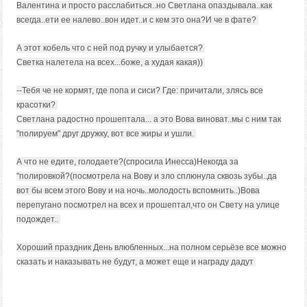
Валентина и просто расслабиться..но Светлана опаздывала..как
всегда..ети ее налево..вон идет..и с кем это она?И че в фате?
А этот кобель что с ней под ручку и улыбается?
Светка налетела на всех...боже, а худая какая))
--Тебя че не кормят, где попа и сиси? Где: причитали, злясь все
красотки?
Светлана радостно прошептала... а это Вова виноват..мы с ним так
"полируем" друг дружку, вот все жиры и ушли.
А что не едите, голодаете?(спросила Инесса)Некогда за
"полировкой?(посмотрела на Вову и зло сплюнула сквозь зубы..да
вот бы всем этого Вову и на ночь..молодость вспомнить..)Вова
перепугано посмотрел на всех и прошептал,что он Свету на улице
подождет..
Хороший праздник День влюбленных...на полном серьёзе все можно
сказать и наказывать не будут, а может еще и награду дадут