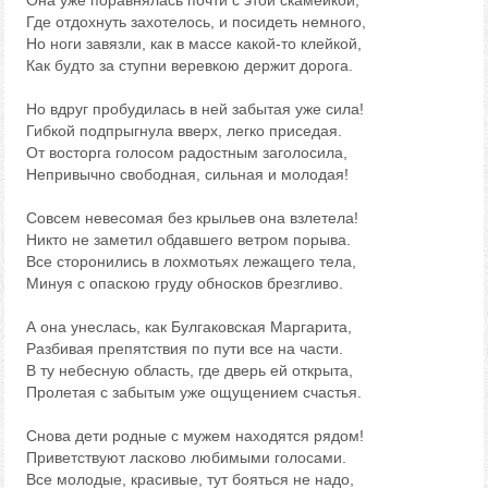
Она уже поравнялась почти с этой скамейкой,
Где отдохнуть захотелось, и посидеть немного,
Но ноги завязли, как в массе какой-то клейкой,
Как будто за ступни веревкою держит дорога.
Но вдруг пробудилась в ней забытая уже сила!
Гибкой подпрыгнула вверх, легко приседая.
От восторга голосом радостным заголосила,
Непривычно свободная, сильная и молодая!
Совсем невесомая без крыльев она взлетела!
Никто не заметил обдавшего ветром порыва.
Все сторонились в лохмотьях лежащего тела,
Минуя с опаскою груду обносков брезгливо.
А она унеслась, как Булгаковская Маргарита,
Разбивая препятствия по пути все на части.
В ту небесную область, где дверь ей открыта,
Пролетая с забытым уже ощущением счастья.
Снова дети родные с мужем находятся рядом!
Приветствуют ласково любимыми голосами.
Все молодые, красивые, тут бояться не надо,