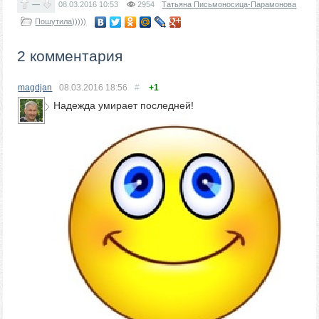
—
08.03.2016
10:53
2954
Татьяна Письмоносица-Парамонова
Пошутила)))))
2 комментария
magdjan
08.03.2016
18:56
#
+1
Надежда умирает последней!