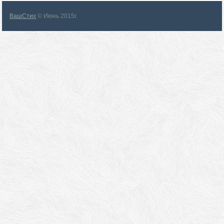
ВашСтих
© Июнь 2015г.