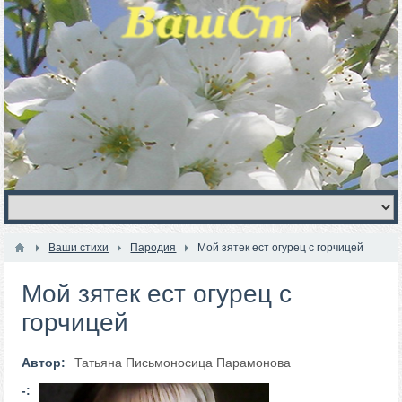
Ваши стихи
Пародия
Мой зятек ест огурец с горчицей
Мой зятек ест огурец с
горчицей
Автор:
Татьяна Письмоносица Парамонова
-: