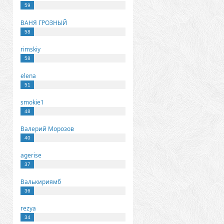
59
ВАНЯ ГРОЗНЫЙ
58
rimskiy
58
elena
51
smokie1
48
Валерий Морозов
40
agerise
37
Валькириямб
36
rezya
34