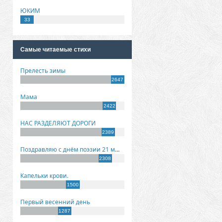
ЮКИМ
33
Самые читаемые стихи
Прелесть зимы
2647
Мама
2422
НАС РАЗДЕЛЯЮТ ДОРОГИ
2389
Поздравляю с днём поэзии 21 марта!
2308
Капельки крови.
1500
Первый весенний день
1287