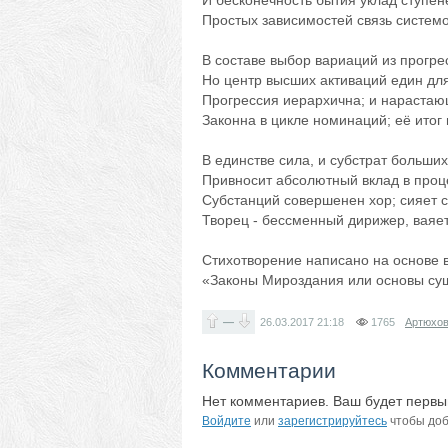
И бесконечность бытия уклад ступен
Простых зависимостей связь системо
В составе выбор вариаций из прогр
Но центр высших активаций един дл
Прогрессия иерархична; и нарастаю
Законна в цикле номинаций; её итог
В единстве сила, и субстрат больши
Привносит абсолютный вклад в проц
Субстанций совершенен хор; сияет с
Творец - бессменный дирижер, ваяе
Стихотворение написано на основе 
«Законы Мироздания или основы су
—
26.03.2017
21:18
1765
Артюхов
Комментарии
Нет комментариев. Ваш будет первы
Войдите
или
зарегистрируйтесь
чтобы доб