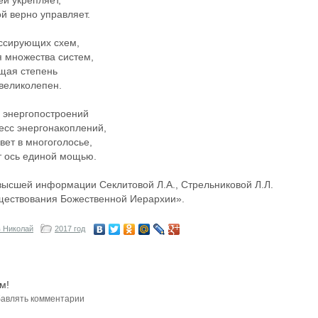
ей укрепляет,
й верно управляет.
ессирующих схем,
я множества систем,
щая степень
 великолепен.
х энергопостроений
есс энергонакоплений,
вет в многоголосье,
т ось единой мощью.
высшей информации Секлитовой Л.А., Стрельниковой Л.Л.
ществования Божественной Иерархии».
 Николай
2017 год
м!
авлять комментарии