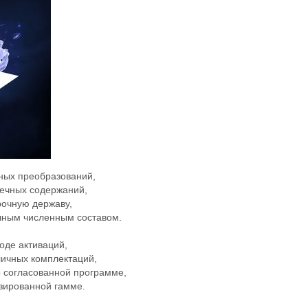
мных преобразований,
ечных содержаний,
рочную державу,
чным численным составом.
оде активаций,
личных комплектаций,
о согласованной программе,
зированной гамме.