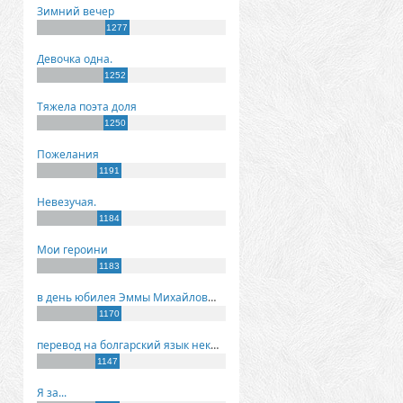
Зимний вечер
1277
Девочка одна.
1252
Тяжела поэта доля
1250
Пожелания
1191
Невезучая.
1184
Мои героини
1183
в день юбилея Эммы Михайловны Киселевой
1170
перевод на болгарский язык некоторых моих стихов
1147
Я за...