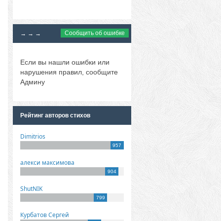
Сообщить об ошибке
→ → →
Если вы нашли ошибки или
нарушения правил, сообщите
Админу
Рейтинг авторов стихов
Dimitrios
957
алекси максимова
904
ShutNIK
799
Курбатов Сергей