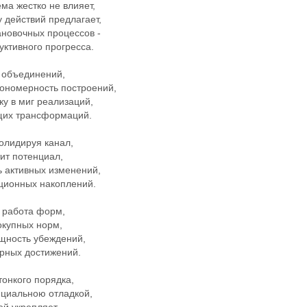
ма жестко не влияет,
 действий предлагает,
ановочных процессов -
уктивного прогресса.
 объединений,
кономерность построений,
у в миг реализаций,
щих трансформаций.
олидируя канал,
ит потенциал,
ь активных изменений,
ционных накоплений.
я работа форм,
окупных норм,
бщность убеждений,
арных достижений.
тонкого порядка,
нциальною отладкой,