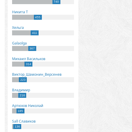
740
Никита Т
455
Хельга
411
Galaolga
367
Михаил Васильков
314
Виктор_Шамонин_Версенев
223
Владимир
216
Артюхов Николай
185
Sall Славиков
136