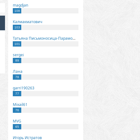
magdjan
108
Калмакматович
103
Татьяна Письмоносица-Парамонова
101
sergei
89
Лана
78
garri190263
77
Mixail61
76
MVG
65
Игорь Истратов