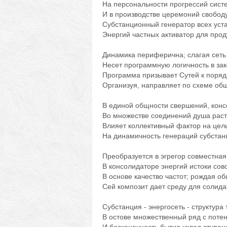
На персональности прогрессий систе
И в производстве церемоний свободу
Субстанционный генератор всех уст
Энергий частных активатор для прод
Динамика периферична; слагая сеть
Несет программную логичность в за
Программа призывает Сутей к порядк
Организуя, направляет по схеме об
В единой общности свершений, конс
Во множестве соединений душа раст
Влияет коллективный фактор на цел
На динамичность генераций субстан
Преобразуется в эгрегор совместна
В консолидаторе энергий истоки сов
В основе качество частот; рождая о
Сей композит дает среду для солид
Субстанция - энергосеть - структура 
В остове множественный ряд с поте