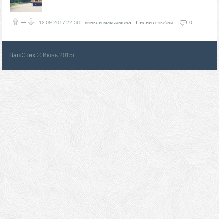
—
12.09.2017
22:38
алекси максимова
Песни о любви.
0
ВашСтих
© Июнь 2015г.