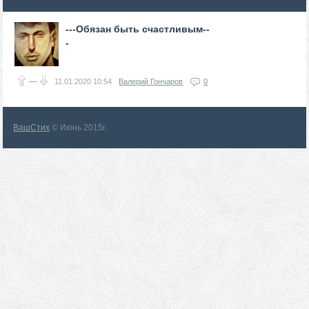
---Обязан быть счастливым--
-
—
11.01.2020
10:54
Валерий Гончаров
0
ВашСтих
© Июнь 2015г.