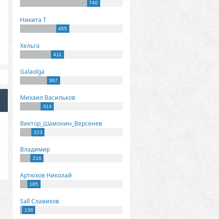
740
Никита Т
455
Хельга
411
Galaolga
367
Михаил Васильков
314
Виктор_Шамонин_Версенев
223
Владимир
216
Артюхов Николай
185
Sall Славиков
136