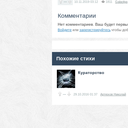
—
10.11.2019
03:12
1811
Galaolga
Комментарии
Нет комментариев. Ваш будет первы
Войдите
или
зарегистрируйтесь
чтобы доб
Похожие стихи
Кураторство
—
29.10.2016
01:37
Артюхов Николай