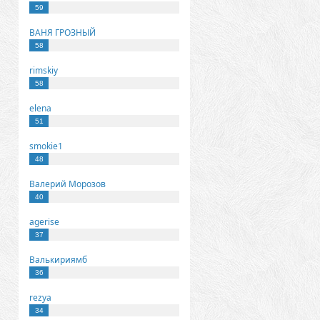
59
ВАНЯ ГРОЗНЫЙ
58
rimskiy
58
elena
51
smokie1
48
Валерий Морозов
40
agerise
37
Валькириямб
36
rezya
34