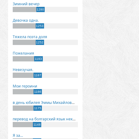
Зимний вечер
1280
Девочка одна.
1253
Тяжела поэта доля
1252
Пожелания
1193
Невезучая.
1187
Мои героини
1186
в день юбилея Эммы Михайловны Киселевой
1175
перевод на болгарский язык некоторых моих стихов
1148
Я за...