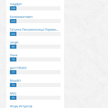
magdjan
108
Калмакматович
103
Татьяна Письмоносица-Парамонова
101
sergei
89
Лана
78
garri190263
77
Mixail61
76
MVG
65
Игорь Истратов