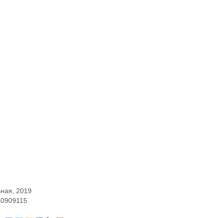
ьная, 2019
10909115