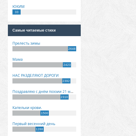
ЮКИМ
33
Самые читаемые стихи
Прелесть зимы
2648
Мама
2423
НАС РАЗДЕЛЯЮТ ДОРОГИ
2392
Поздравляю с днём поэзии 21 марта!
2310
Капельки крови.
1500
Первый весенний день
1288