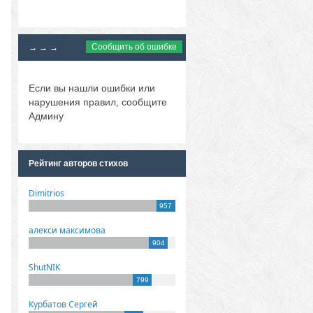
Сообщить об ошибке
→ → →
Если вы нашли ошибки или
нарушения правил, сообщите
Админу
Рейтинг авторов стихов
Dimitrios
957
алекси максимова
904
ShutNIK
799
Курбатов Сергей