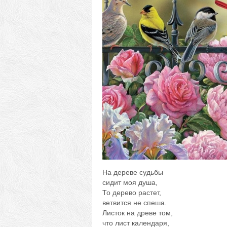
На дереве судьбы
сидит моя душа,
То дерево растет,
ветвится не спеша.
Листок на древе том,
что лист календаря,