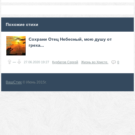
Похожие стихи
Сохрани Отец Небесный, мою душу от
греха...
—
27.06.2020
19:27
Курбатов Сергей
Жизнь во Христе.
0
ВашСтих
© Июнь 2015г.