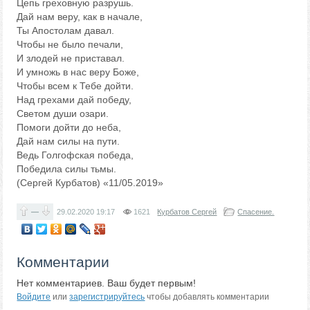
Цепь греховную разрушь.
Дай нам веру, как в начале,
Ты Апостолам давал.
Чтобы не было печали,
И злодей не приставал.
И умножь в нас веру Боже,
Чтобы всем к Тебе дойти.
Над грехами дай победу,
Светом души озари.
Помоги дойти до неба,
Дай нам силы на пути.
Ведь Голгофская победа,
Победила силы тьмы.
(Сергей Курбатов) «11/05.2019»
—
29.02.2020
19:17
1621
Курбатов Сергей
Спасение.
Комментарии
Нет комментариев. Ваш будет первым!
Войдите
или
зарегистрируйтесь
чтобы добавлять комментарии