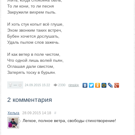
Жить, когда спокойна быль,
То ли кони, то ли песня
Закружили вихрем пыль.
И хоть стук копыт всё глуше,
Эхом звонким таких встреч,
Бубен хочется дослушать,
Удаль пылом слов зажечь.
И как ветер в поле чистом,
Что одной лишь волей пьян,
Оглашая дали свистом,
Затерять тоску в бурьян.
—
24.09.2015
15:22
2330
rimskiy
2 комментария
Хельга
28.09.2015
14:18
#
Легкое, полное ветра, свободы стихотворение!