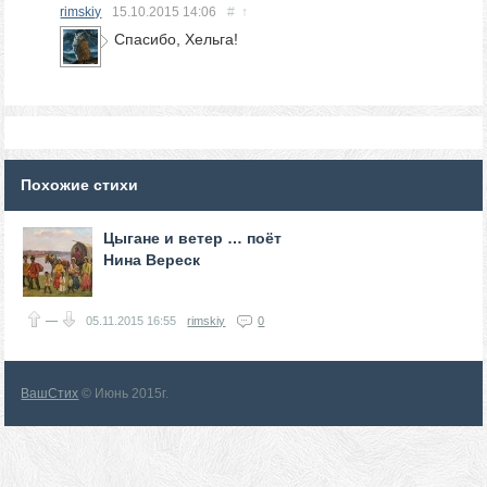
rimskiy
15.10.2015
14:06
#
↑
Спасибо, Хельга!
Похожие стихи
Цыгане и ветер … поёт
Нина Вереск
—
05.11.2015
16:55
rimskiy
0
ВашСтих
© Июнь 2015г.