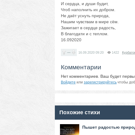
И сердца, и души будит,
Чтоб наполнить их добром.
Не даёт уснуть природа,
Нашим чувствам в мире сём.
Зажигает в сердце радость,
В благодати и с теплом.
16.092020
—
16.09.2020
09:20
1422
Курбато
Комментарии
Нет комментариев. Ваш будет первы
Войдите
или
зарегистрируйтесь
чтобы доб
Похожие стихи
Пышет радостью природ