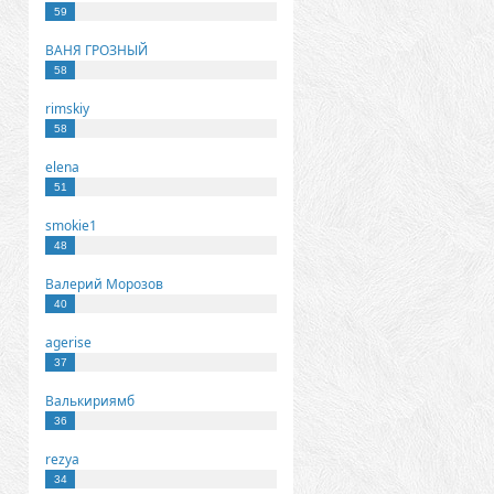
59
ВАНЯ ГРОЗНЫЙ
58
rimskiy
58
elena
51
smokie1
48
Валерий Морозов
40
agerise
37
Валькириямб
36
rezya
34