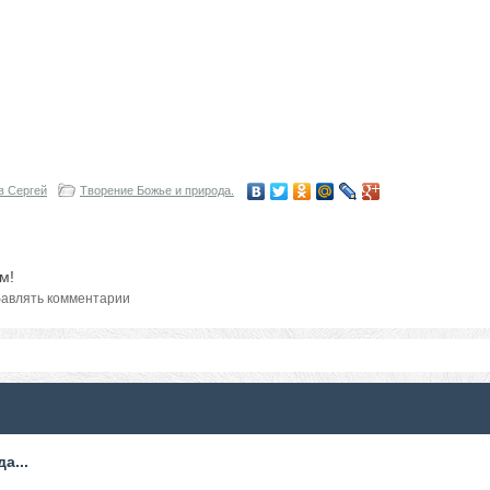
в Сергей
Творение Божье и природа.
м!
авлять комментарии
а...