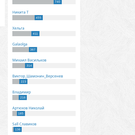
740
Никита Т
455
Хельга
411
Galaolga
367
Михаил Васильков
314
Виктор_Шамонин_Версенев
223
Владимир
216
Артюхов Николай
185
Sall Славиков
136