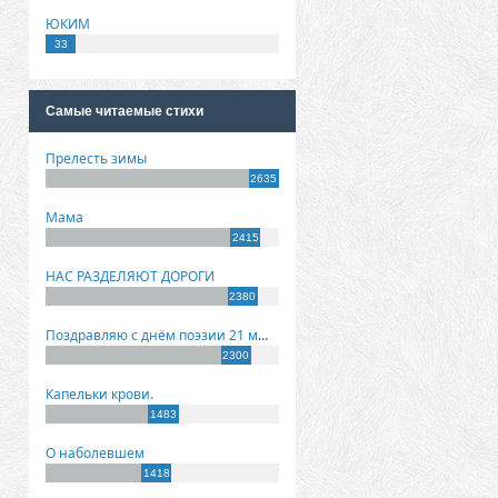
ЮКИМ
33
Самые читаемые стихи
Прелесть зимы
2635
Мама
2415
НАС РАЗДЕЛЯЮТ ДОРОГИ
2380
Поздравляю с днём поэзии 21 марта!
2300
Капельки крови.
1483
О наболевшем
1418