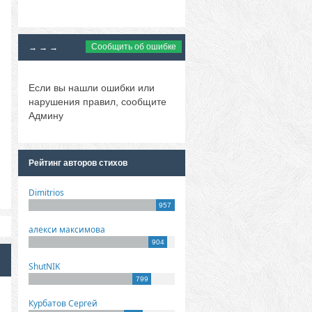
Сообщить об ошибке
→ → →
Если вы нашли ошибки или
нарушения правил, сообщите
Админу
Рейтинг авторов стихов
Dimitrios
957
алекси максимова
904
ShutNIK
799
Курбатов Сергей