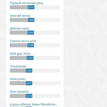
Первый весенний день
1277
Зимний вечер
1269
Девочка одна.
1243
Тяжела поэта доля
1239
Мой друг Леха
1227
Пожелания
1183
Невезучая.
1177
Мои героини
1174
в день юбилея Эммы Михайловны Киселевой