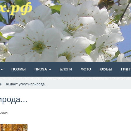
ПОЭМЫ
ПРОЗА
БЛОГИ
ФОТО
КЛУБЫ
ГИД 
Не даёт уснуть природа...
рода...
ович