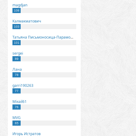
magdjan
108
Калмакматович
103
Татьяна Письмоносица-Парамонова
101
sergei
89
Лана
78
garri190263
77
Mixail61
76
MVG
65
Игорь Истратов