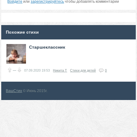
Войдите
или
зарегистрируйтесь
чтобы добавлять комментарии
Похожие стихи
Старшеклассник
—
07.09.2020
19:53
Никита Т
Стихи для детей
0
ВашСтих
© Июнь 2015г.