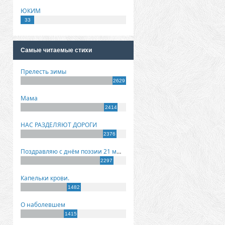
ЮКИМ
33
Самые читаемые стихи
Прелесть зимы
2629
Мама
2414
НАС РАЗДЕЛЯЮТ ДОРОГИ
2376
Поздравляю с днём поэзии 21 марта!
2297
Капельки крови.
1482
О наболевшем
1415