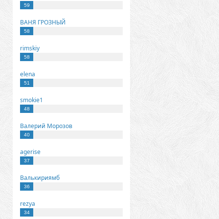
59
ВАНЯ ГРОЗНЫЙ
58
rimskiy
58
elena
51
smokie1
48
Валерий Морозов
40
agerise
37
Валькириямб
36
rezya
34