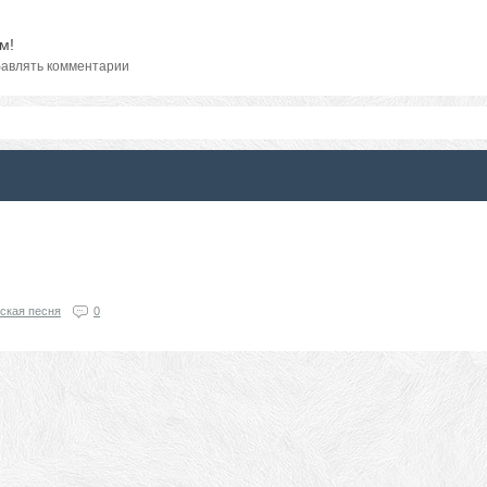
м!
авлять комментарии
ская песня
0