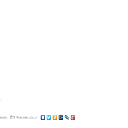
.
.
виков
Детская песня