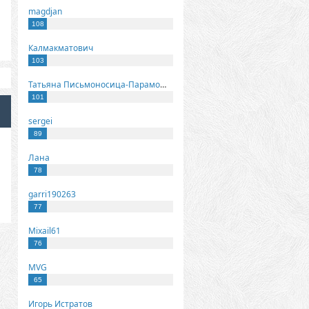
magdjan
108
Калмакматович
103
Татьяна Письмоносица-Парамонова
101
sergei
89
Лана
78
garri190263
77
Mixail61
76
MVG
65
Игорь Истратов