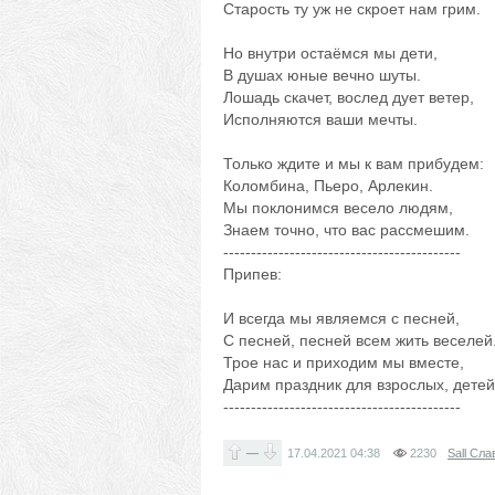
Старость ту уж не скроет нам грим.
Но внутри остаёмся мы дети,
В душах юные вечно шуты.
Лошадь скачет, вослед дует ветер,
Исполняются ваши мечты.
Только ждите и мы к вам прибудем:
Коломбина, Пьеро, Арлекин.
Мы поклонимся весело людям,
Знаем точно, что вас рассмешим.
-------------------------------------------
Припев:
И всегда мы являемся с песней,
С песней, песней всем жить веселей
Трое нас и приходим мы вместе,
Дарим праздник для взрослых, детей
-------------------------------------------
—
17.04.2021
04:38
2230
Sall Сла