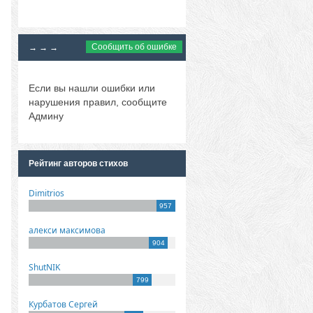
Сообщить об ошибке
→ → →
Если вы нашли ошибки или
нарушения правил, сообщите
Админу
Рейтинг авторов стихов
Dimitrios
957
алекси максимова
904
ShutNIK
799
Курбатов Сергей