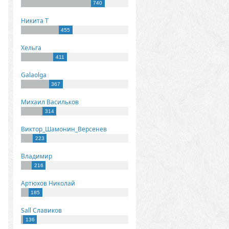
740
Никита Т
455
Хельга
411
Galaolga
367
Михаил Васильков
314
Виктор_Шамонин_Версенев
223
Владимир
216
Артюхов Николай
185
Sall Славиков
136