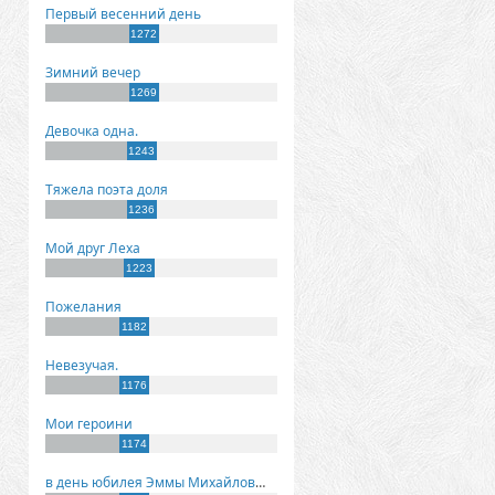
Первый весенний день
1272
Зимний вечер
1269
Девочка одна.
1243
Тяжела поэта доля
1236
Мой друг Леха
1223
Пожелания
1182
Невезучая.
1176
Мои героини
1174
в день юбилея Эммы Михайловны Киселевой