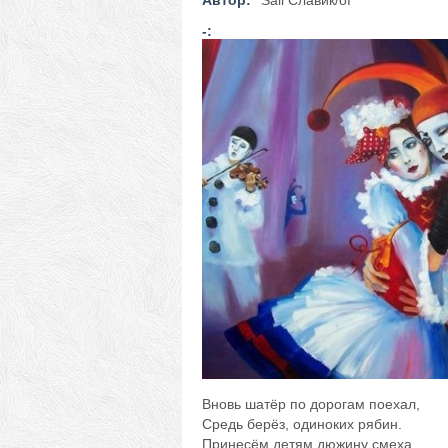
Автор:
Sall Славик/оf
-:
Вновь шатёр по дорогам поехал,
Средь берёз, одиноких рябин.
Принесём детям дюжину смеха,