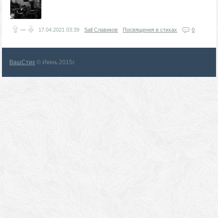
—
17.04.2021
03:39
Sall Славиков
Посвящения в стихах
0
ВашСтих
© Июнь 2015г.