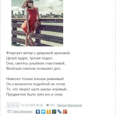
Флиртует ветер с девушкой красивой,
Целуя кудри, трогая подол.
Она, светясь улыбкою счастливой,
Весёлым смехом оглашает дол.
Невесел только юноша ревнивый:
Он к вольности подобной не готов.
То, что творит шутя шалун игривый,
Предметом было грёз его и снов.
—
21.10.2023
00:15
925
Михаил Васильков
Гимн Женщине