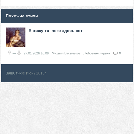
Похожие стихи
Я вижу то, чего здесь нет
—
27.01.2026
16:09
Михаил Васильков
Любовная лирика
0
ВашСтих
© Июнь 2015г.