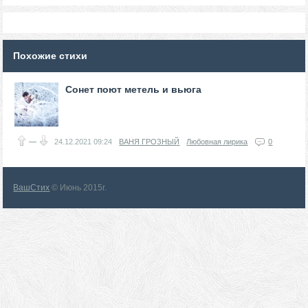
Похожие стихи
Сонет поют метель и вьюга
—
24.12.2021
09:24
ВАНЯ ГРОЗНЫЙ
Любовная лирика
0
ВашСтих
© Июнь 2015г.