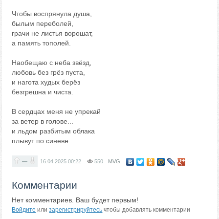
Чтобы воспрянула душа,
былым переболей,
грачи не листья ворошат,
а память тополей.
Наобещаю с неба звёзд,
любовь без грёз пуста,
и нагота худых берёз
безгрешна и чиста.
В сердцах меня не упрекай
за ветер в голове...
и льдом разбитым облака
плывут по синеве.
—
16.04.2025
00:22
550
MVG
Комментарии
Нет комментариев. Ваш будет первым!
Войдите
или
зарегистрируйтесь
чтобы добавлять комментарии