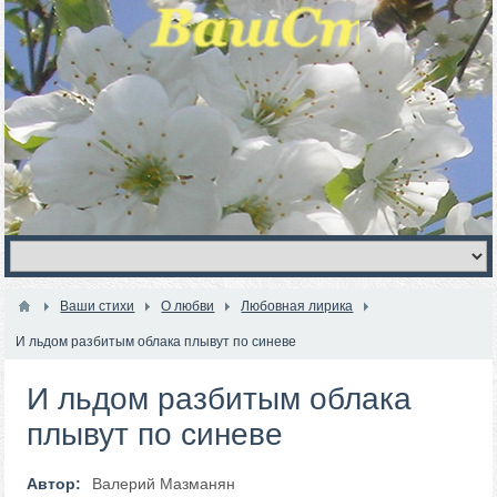
Ваши стихи
О любви
Любовная лирика
И льдом разбитым облака плывут по синеве
И льдом разбитым облака
плывут по синеве
Автор:
Валерий Мазманян