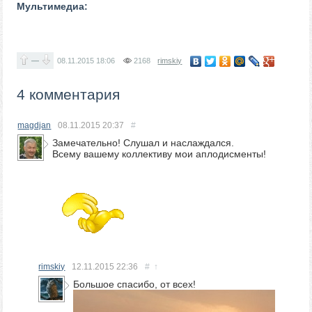
Мультимедиа:
—
08.11.2015
18:06
2168
rimskiy
4 комментария
magdjan
08.11.2015
20:37
#
Замечательно! Слушал и наслаждался.
Всему вашему коллективу мои аплодисменты!
rimskiy
12.11.2015
22:36
#
↑
Большое спасибо, от всех!