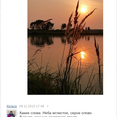
Хельга
09.11.2015
17:48
#
Какие слова: Неба мглистое, серое олово