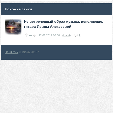
Похожие стихи
Не встреченный образ музыка, исполнение,
гитара Ирины Алексеевой
—
22.01.2017
00:56
rimskiy
2
ВашСтих
© Июнь 2015г.