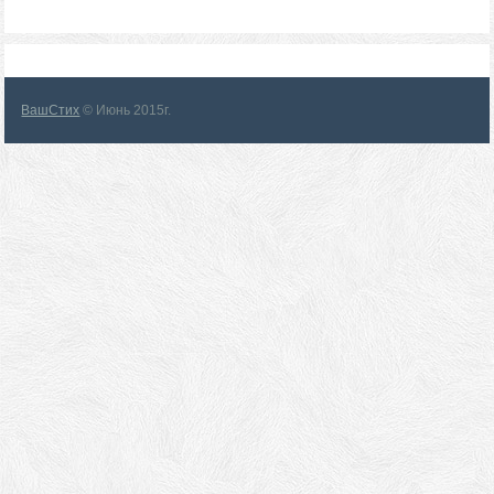
ВашСтих
© Июнь 2015г.