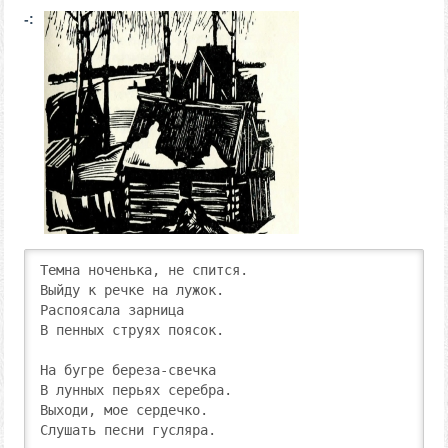
-:
Темна ноченька, не спится.

Выйду к речке на лужок.

Распоясала зарница

В пенных струях поясок.

На бугре береза-свечка

В лунных перьях серебра.

Выходи, мое сердечко.

Слушать песни гусляра.
