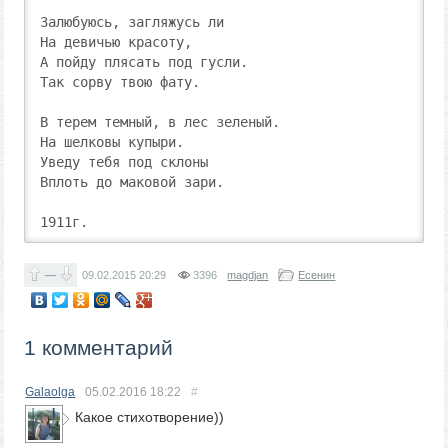
Залюбуюсь, загляжусь ли

На девичью красоту,

А пойду плясать под гусли.

Так сорву твою фату.

В терем темный, в лес зеленый.

На шелковы купыри.

Уведу тебя под склоны

Вплоть до маковой зари.

1911г. 
—
09.02.2015
20:29
3396
magdjan
Есенин
1 комментарий
Galaolga
05.02.2016
18:22
#
Какое стихотворение))