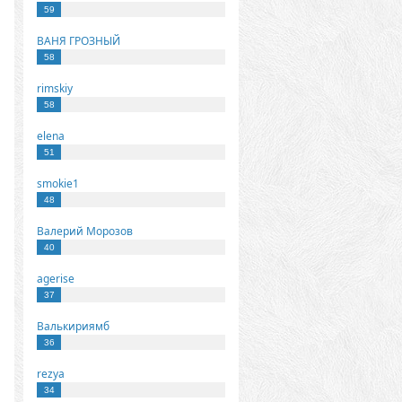
59
ВАНЯ ГРОЗНЫЙ
58
rimskiy
58
elena
51
smokie1
48
Валерий Морозов
40
agerise
37
Валькириямб
36
rezya
34