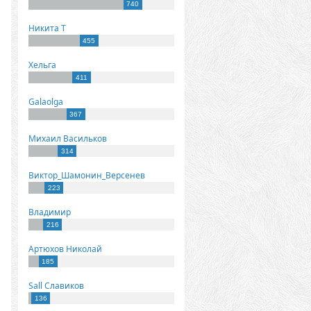
740
Никита Т
455
Хельга
411
Galaolga
367
Михаил Васильков
314
Виктор_Шамонин_Версенев
223
Владимир
216
Артюхов Николай
185
Sall Славиков
136