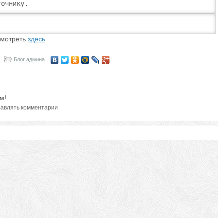
точнику.
смотреть
здесь
Блог админа
м!
авлять комментарии