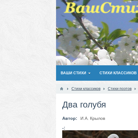
ВАШИ СТИХИ
СТИХИ КЛАССИКОВ
Стихи классиков
Стихи поэтов
Два голубя
Автор:
И.А. Крылов
-: