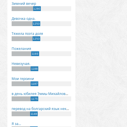
Зимний вечер
1280
Девочка одна.
1253
Тяжела поэта доля
1253
Пожелания
1193
Невезучая.
1188
Мои героини
1187
в день юбилея Эммы Михайловны Киселевой
1175
перевод на болгарский язык некоторых моих стихов
1148
Я за...