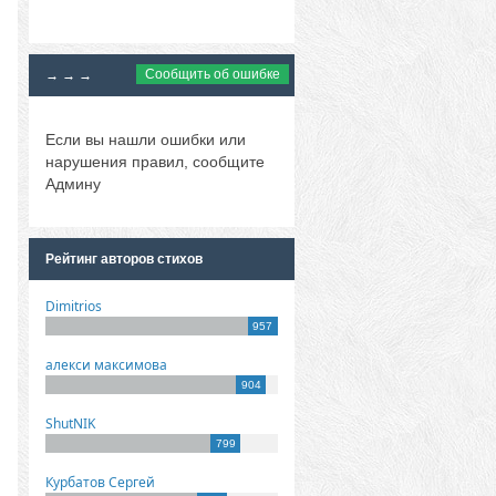
Сообщить об ошибке
→ → →
Если вы нашли ошибки или
нарушения правил, сообщите
Админу
Рейтинг авторов стихов
Dimitrios
957
алекси максимова
904
ShutNIK
799
Курбатов Сергей