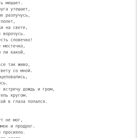
ь мешает.

уга утешает,

е разлучусь,

полет,

и на свете,

 ворочусь.

сть словечко!

 местечко,

 ли какой,

се так живо,

вету со мной.

целовались,

сь.

 встречу дождь и гром,

епь кругом.

ой в глаза попался.

т не мог,

мок и продрог.

 просияло.
