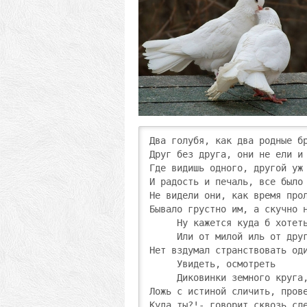
Два голубя, как два родные бр
Друг без друга, они не ели и 
Где видишь одного, другой уж 
И радость и печаль, все было 
Не видели они, как время прол
Бывало грустно им, а скучно н
     Ну кажется куда б хотеть
     Или от милой иль от друг
Нет вздумал странствовать оди
     Увидеть, осмотреть

     Диковинки земного круга,
Ложь с истиной сличить, прове
Куда ты?!- говорит сквозь сле