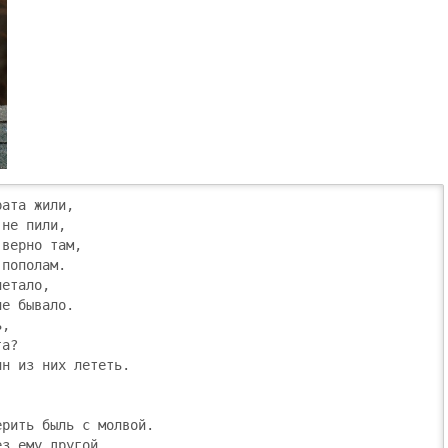
ата жили,

не пили,

верно там,

пополам.

етало,

е бывало.

,

а?

н из них лететь.



рить быль с молвой.

з ему другой.
