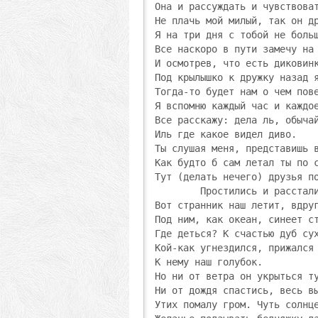
Она и рассуждать и чувствоват
Не плачь мой милый, так он др
Я на три дня с тобой не больш
Все наскоро в пути замечу на 
И осмотрев, что есть диковинк
Под крылышко к дружку назад я
Тогда-то будет нам о чем пове
Я вспомню каждый час и каждое
Все расскажу: дела ль, обычай
Иль где какое видел диво.

Ты слушая меня, представишь в
Как будто б сам летал ты по с
Тут (делать нечего) друзья по
        Простились и расстали
Вот странник наш летит, вдруг
Под ним, как океан, синеет ст
Где деться? К счастью дуб сух
Кой-как угнездился, прижался

К нему наш голубок.

Но ни от ветра он укрыться ту
Ни от дождя спастись, весь вы
Утих помалу гром. Чуть солнце