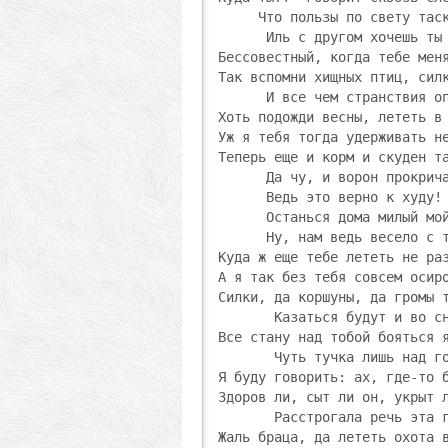
     Что пользы по свету таск
      Иль с другом хочешь ты 
Бессовестный, когда тебе меня
Так вспомни хищных птиц, силк
      И все чем странствия оп
Хоть подожди весны, лететь в 
Уж я тебя тогда удерживать не
Теперь еще и корм и скуден та
      Да чу, и ворон прокрича
      Ведь это верно к худу!

      Останься дома милый мой
      Ну, нам ведь весело с т
Куда ж еще тебе лететь не раз
А я так без тебя совсем осиро
Силки, да коршуны, да громы т
       Казаться будут и во сн
Все стану над тобой бояться я
       Чуть тучка лишь над го
Я буду говорить: ах, где-то б
Здоров ли, сыт ли он, укрыт л
       Расстрогала речь эта г
Жаль браца, да лететь охота в