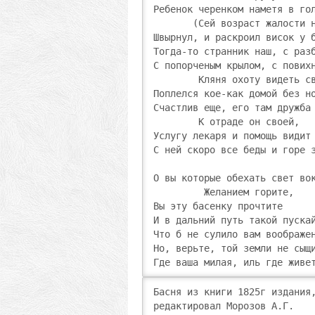
Ребенок черенком наметя в гол
       (Сей возраст жалости н
Швырнул, и раскроил висок у б
Тогда-то странник наш, с разб
С попорченым крылом, с повихн
        Кляня охоту видеть св
Поплелся кое-как домой без но
Счастлив еще, его там дружба 
        К отраде он своей,

Услугу лекаря и помощь видит 
С ней скоро все беды и горе з
О вы которые обехать свет вок
         Желанием горите,

Вы эту басенку прочтите

И в дальний путь такой пускай
Что б не сулило вам воображен
Но, верьте, той земли не сыщи
Где ваша милая, иль где живе
Басня из книги 1825г издания,
редактировал Морозов А.Г. 
