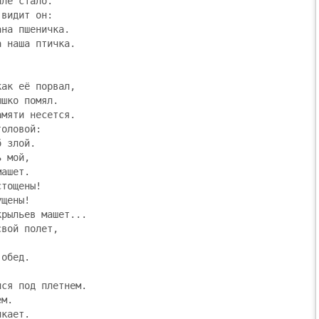
ле стало.

видит он:

на пшеничка.

 наша птичка.





ак её порвал,

шко помял.

мяти несется.

оловой:

 злой.

 мой,

ашет.

тощены!

щены!

рыльев машет...

вой полет,

обед.

ся под плетнем.

м.

кает.
