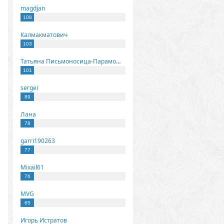
magdjan
108
Калмакматович
103
Татьяна Письмоносица-Парамонова
101
sergei
89
Лана
78
garri190263
77
Mixail61
76
MVG
65
Игорь Истратов