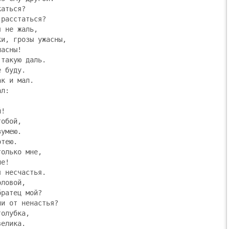
аться?

расстаться?

 не жаль,

и, грозы ужасны,

асны!

такую даль.

 буду.

к и мал.

л:

!

обой,

умею.

тею.

олько мне,

е!

 несчастья.

ловой,

ратец мой?

и от ненастья?

олубка,

елика.
