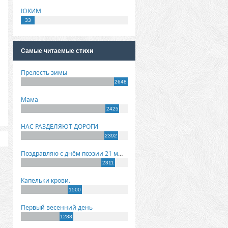
ЮКИМ
33
Самые читаемые стихи
Прелесть зимы
2648
Мама
2425
НАС РАЗДЕЛЯЮТ ДОРОГИ
2392
Поздравляю с днём поэзии 21 марта!
2311
Капельки крови.
1500
Первый весенний день
1288