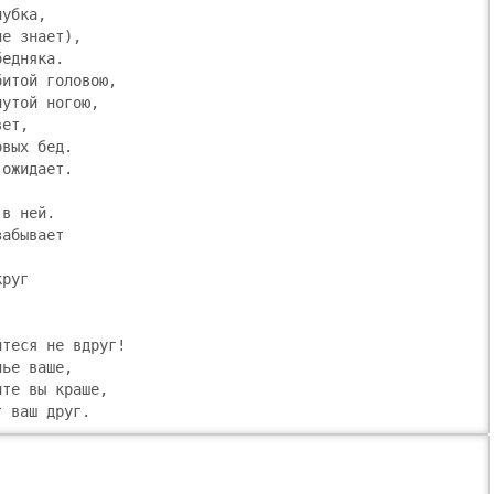
убка,

е знает),

едняка.

итой головою,

утой ногою,

ет,

вых бед.

ожидает.

в ней.

абывает

руг

теся не вдруг!

ье ваше,

те вы краше,

т ваш друг.

