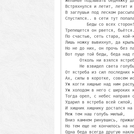
Желанье подзывать бедняжку да
Встряхнулся и летит, летит и 
В заглушьи под леском рассыпа
Спустился.. в сети тут попала
         Беды со всех сторон!
Трепещется он рвется, бьётся.
По счастью, сеть стара, кой-к
Лишь ножку вывихнул, да крылы
Но не до них, он прочь без па
Вот пуще той беды, беда над г
      Отколь ни взялся ястреб
      Не взвидел света голубь
От ястреба из сил последних м
Ах, силы в коротке, совсем ис
Уж когти хищные над ним распу
Уж холодом в него с широких к
Тогда орел, с небес направя с
Ударил в ястреба всей силой,

И хищник хищнику достался на 
Меж тем наш голубь милый,

Вниз камнем ринувшись, прижал
Но тем еще не кончилось на не
Одна беда всегда другую накли