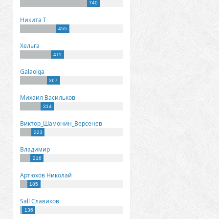
740
Никита Т
455
Хельга
411
Galaolga
367
Михаил Васильков
314
Виктор_Шамонин_Версенев
223
Владимир
216
Артюхов Николай
185
Sall Славиков
136