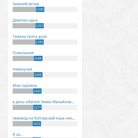
Зимний вечер
1285
Девочка одна.
1257
Тяжела поэта доля
1255
Пожелания
1198
Невезучая.
1194
Мои героини
1191
в день юбилея Эммы Михайловны Киселевой
1177
перевод на болгарский язык некоторых моих стихов
1151
Я за...