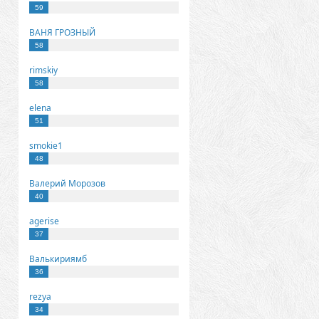
59
ВАНЯ ГРОЗНЫЙ
58
rimskiy
58
elena
51
smokie1
48
Валерий Морозов
40
agerise
37
Валькириямб
36
rezya
34