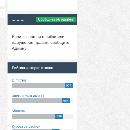
Сообщить об ошибке
→ → →
Если вы нашли ошибки или
нарушения правил, сообщите
Админу
Рейтинг авторов стихов
Dimitrios
957
алекси максимова
905
ShutNIK
799
Курбатов Сергей