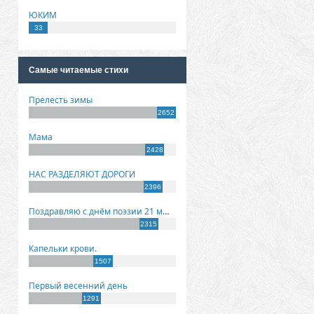
ЮКИМ
33
Самые читаемые стихи
Прелесть зимы
2652
Мама
2428
НАС РАЗДЕЛЯЮТ ДОРОГИ
2396
Поздравляю с днём поэзии 21 марта!
2315
Капельки крови.
1507
Первый весенний день
1291