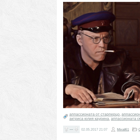
аппассионата от старперцо
,
аппассион
актриса юлия каурина
,
аппассионата с
—
02.05.2017
21:07
Mixail61