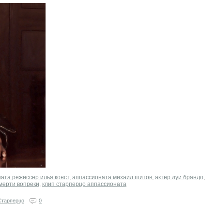
ата режиссер илья конст
,
аппассионата михаил шитов
,
актер луи брандо
,
мерти вопреки
,
клип старперцо аппассионата
Старперцо
0