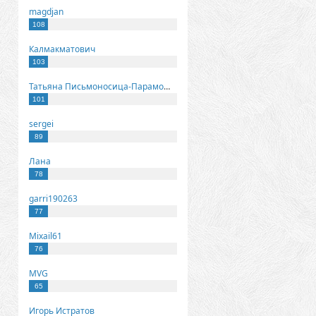
magdjan
108
Калмакматович
103
Татьяна Письмоносица-Парамонова
101
sergei
89
Лана
78
garri190263
77
Mixail61
76
MVG
65
Игорь Истратов