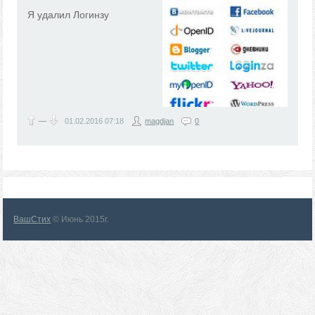
Я удалил Логинзу
—
01.02.2016
07:18
magdjan
0
ВашСтих
© Июнь 2015г.