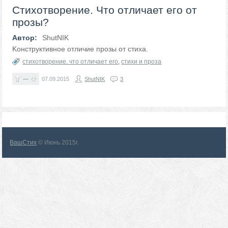
Стихотворение. Что отличает его от
прозы?
Автор:
ShutNIK
Kонструктивное отличие прозы от стиха.
стихотворение. что отличает его
,
стихи и проза
—
07.09.2015
ShutNIK
3
ВашСтих
© Июнь 2015г.