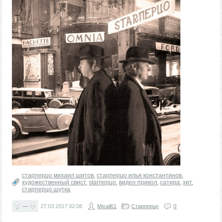
старперцо михаил шитов
,
старперцо илья константинов
,
художественный свист
,
starперцо
,
видео прикол
,
сатира
,
хит
,
старперцо шутка
—
27.03.2017
02:08
Mixail61
Старперцо
0