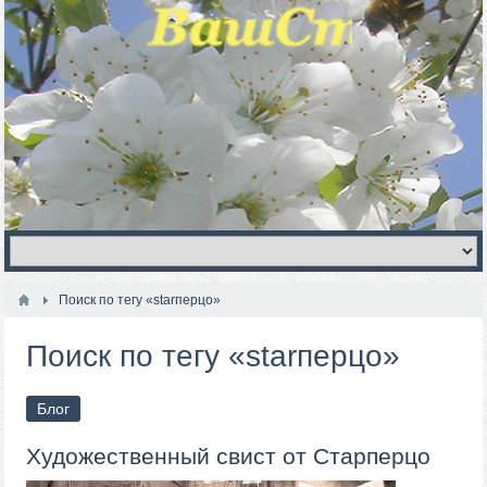
Поиск по тегу «starперцо»
Поиск по тегу «starперцо»
Блог
Художественный свист от Старперцо