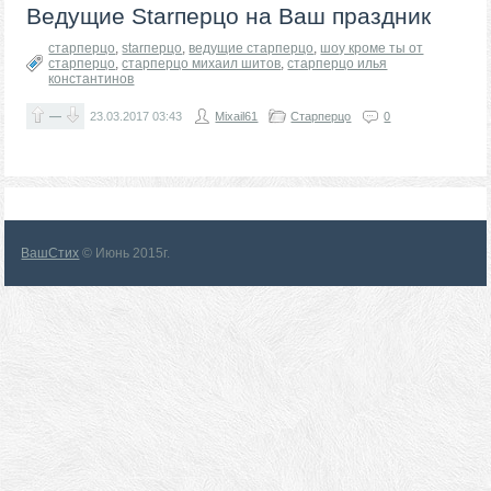
Ведущие Starперцо на Ваш праздник
старперцо
,
starперцо
,
ведущие старперцо
,
шоу кроме ты от
старперцо
,
старперцо михаил шитов
,
старперцо илья
константинов
—
23.03.2017
03:43
Mixail61
Старперцо
0
ВашСтих
© Июнь 2015г.