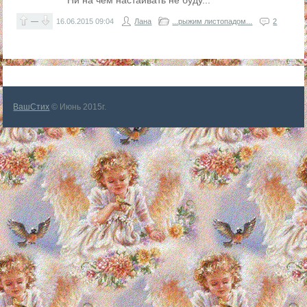
Ни на чём настаивать не буду...
—
16.06.2015
09:04
Лана
...рыжим листопадом...
2
ВашСтих
© Июнь 2015г.