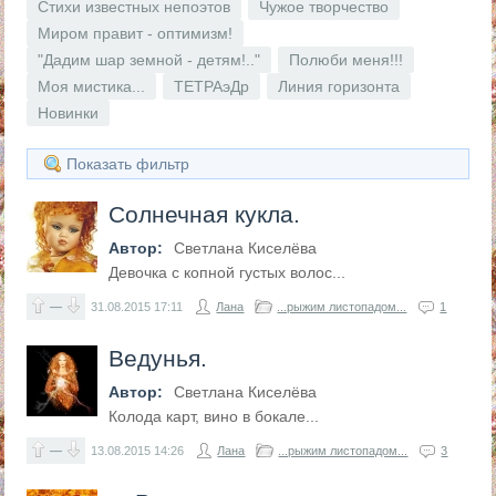
Стихи известных непоэтов
Чужое творчество
Миром правит - оптимизм!
"Дадим шар земной - детям!.."
Полюби меня!!!
Моя мистика...
ТЕТРАэДр
Линия горизонта
Новинки
Показать фильтр
Солнечная кукла.
Автор:
Светлана Киселёва
Девочка с копной густых волос...
—
31.08.2015
17:11
Лана
...рыжим листопадом...
1
Ведунья.
Автор:
Светлана Киселёва
Колода карт, вино в бокале...
—
13.08.2015
14:26
Лана
...рыжим листопадом...
3