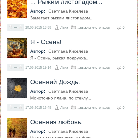
... Рыжим листопадом...
Автор:
Светлана Киселёва
Заметает рыжим листопадом...
—
20.06.2015
13:58
Лана
...рыжим листопадом...
0
Я - Осень!
Автор:
Светлана Киселёва
Я - Осень, рыжая подружка...
—
17.06.2015
19:14
Лана
...рыжим листопадом...
0
Осенний Дождь.
Автор:
Светлана Киселёва
Монотонно плача, по стеклу...
—
17.06.2015
16:48
Лана
...рыжим листопадом...
0
Осенняя любовь.
Автор:
Светлана Киселёва