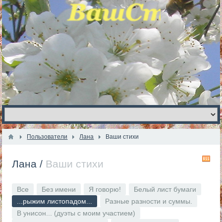
Пользователи
Лана
Ваши стихи
R
Лана
/
Ваши стихи
Все
Без имени
Я говорю!
Белый лист бумаги
...рыжим листопадом...
Разные разности и суммы.
В унисон... (дуэты с моим участием)