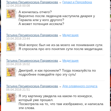
Татьяна Письмоносица-Парамонова
→
Геракл и Персефона
12.04.2016
00:08
А кончилась отчего?
Вероятно после леденцов наступила диарея у
Геракла или у кого другого?
А может потенция иссякла?
Татьяна Письмоносица-Парамонова
→
Медитация
10.04.2016
23:44
Мой вопрос был не из-за моего не понимания сути.
Я спросила про его понятия сути после медитации.
Татьяна Письмоносица-Парамонова
→
Медитация
10.04.2016
16:02
Дмитрий, и как проникли? Тогда пожалуйста по
подробнее поведайте про эту суть!
Татьяна Письмоносица-Парамонова
→
Для оловянного солдата
06.04.2016
21:51
Я эту картинку увидела на каком-то конкурсе,
который уже прошел.
Посмотрела на то, что там изображено, и написала
эти слова.