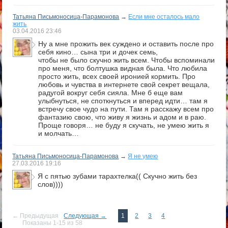
Татьяна Письмоносица-Парамонова
→
Если мне осталось мало
жить
03.04.2016
23:46
Ну а мне прожить век суждено и оставить после про
себя кино… сына три и дочек семь,
чтобы не было скучно жить всем. Чтобы вспоминали
про меня, что болтушка видная была. Что любила
просто жить, всех своей иронией кормить. Про
любовь и чувства в интернете свой секрет вещала,
радугой вокруг себя сияла. Мне б еще вам
улыбнуться, не споткнуться и вперед идти… там я
встречу свое чудо на пути. Там я расскажу всем про
фантазию свою, что живу я жизнь и адом и в раю.
Проще говоря… не буду я скучать, не умею жить я
и молчать…
Татьяна Письмоносица-Парамонова
→
Я не умею
27.03.2016
19:16
Я с пятью зубами тарахтелка(( Скучно жить без
слов))))
← Предыдущая
Следующая →
1
2
3
4
Показаны 1-15 из 58