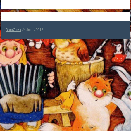
ВашСтих
© Июнь 2015г.