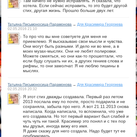
Там ничего не нужно исправлять. Я сказала, что
хотела. Если сейчас исправить, то это будет другой
стих, другая жизнь. Прошло больше двух лет.
Татьяна Письмоносица-Парамонова
→
Для Красимира Георгиева
02.05.2016
21:10
То про что вы мне советуете для меня не
приемлемо. Я высказываю свои мысли и чувства.
Они могут быть разными. И дело ни во мне, а в
моих музах-мыслях. Они не любят полировки.
Можете смеяться, но они как-то прошептали, что
если буду слушать ни их, а других гениев слова и
рифмы, то они замолчат. Я не люблю тишины в
мыслях.
Татьяна Письмоносица-Парамонова
→
Для Красимира Георгиева
02.05.2016
20:32
Я этот стих дважды создавала. Первый раз летом
2013 послала ему по почте, просто подарила и не
сохраняла, забыла про него. А вот 21.11.2013 снова
написала. Когда написала, то вспомнила, что уже
его создавала. Но тот первый вариант был слабей и
чуть чуть ни такой. Красимир это понял и с тех пор
мы друзья, иногда вижу его имя.
Я даже сказку для него создала. Надо будет тут ее
опубликовать.