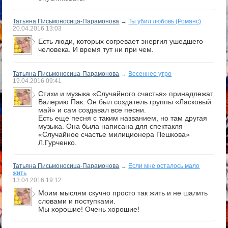
Татьяна Письмоносица-Парамонова
→
Ты убил любовь (Романс)
20.04.2016
13:03
Есть люди, которых согревает энергия ушедшего
человека. И время тут ни при чем.
Татьяна Письмоносица-Парамонова
→
Весеннее утро
19.04.2016
09:41
Стихи и музыка «Случайного счастья» принадлежат
Валерию Пак. Он был создатель группы «Ласковый
май» и сам создавал все песни.
Есть еще песня с таким названием, но там другая
музыка. Она была написана для спектакля
«Случайное счастье милиционера Пешкова»
Л.Гурченко.
Татьяна Письмоносица-Парамонова
→
Если мне осталось мало
жить
13.04.2016
19:12
Моим мыслям скучно просто так жить и не шалить
словами и поступками.
Мы хорошие! Очень хорошие!