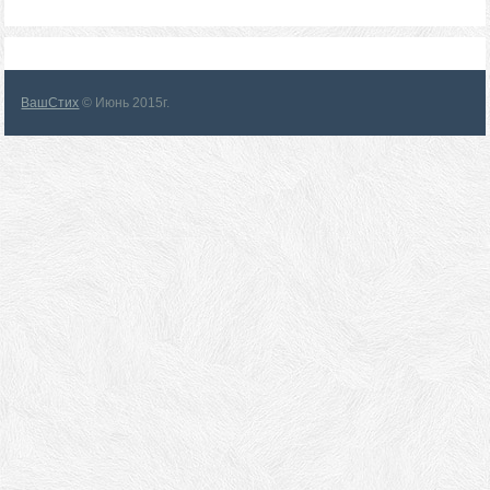
ВашСтих
© Июнь 2015г.