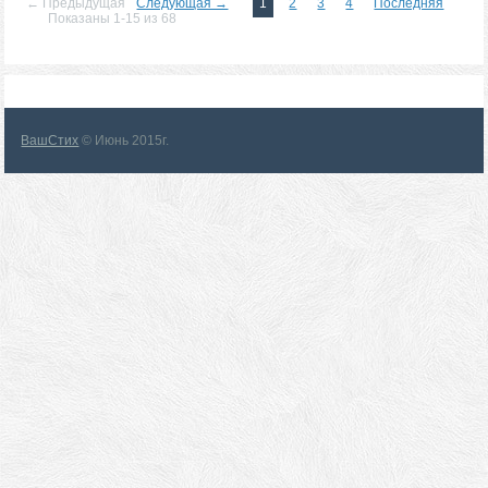
← Предыдущая
Следующая →
1
2
3
4
Последняя
Показаны 1-15 из 68
ВашСтих
© Июнь 2015г.