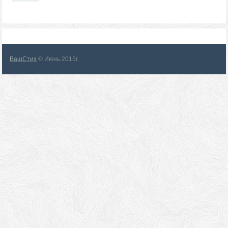
ВашСтих
© Июнь 2015г.