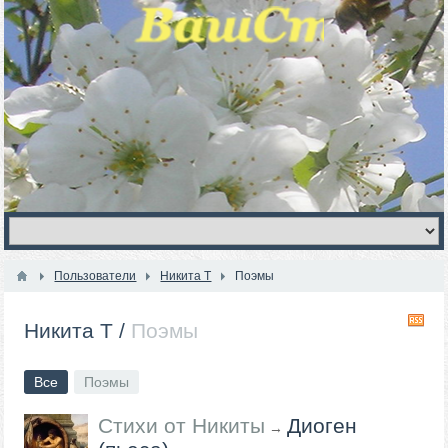
Пользователи
Никита Т
Поэмы
R
Никита Т
/
Поэмы
Все
Поэмы
Стихи от Никиты
Диоген
→