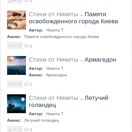
—
0
Стихи от Никиты
Памяти
→
освобожденного города Киева
Автор:
Никита Т
Анонс:
Памяти освобожденного города Киева
—
0
Стихи от Никиты
Армагедон
→
Автор:
Никита Т
Анонс:
Армагедон
—
0
Стихи от Никиты
Летучий
→
голандец
Автор:
Никита Т
Анонс:
Летучий голандец
—
0