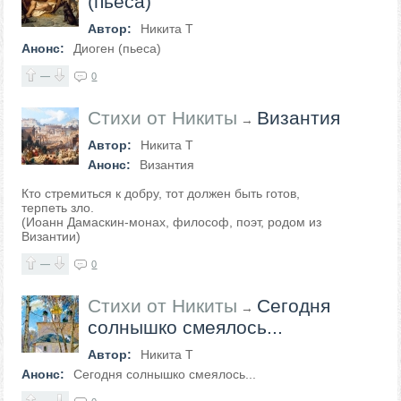
(пьеса)
Автор:
Никита Т
Анонс:
Диоген (пьеса)
—
0
Стихи от Никиты
Византия
→
Автор:
Никита Т
Анонс:
Византия
Кто стремиться к добру, тот должен быть готов,
терпеть зло.
(Иоанн Дамаскин-монах, философ, поэт, родом из
Византии)
—
0
Стихи от Никиты
Сегодня
→
солнышко смеялось...
Автор:
Никита Т
Анонс:
Сегодня солнышко смеялось...