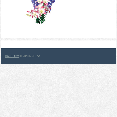
ВашСтих
© Июнь 2015г.