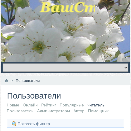
Пользователи
Пользователи
Новые
Онлайн
Рейтинг
Популярные
читатель
Пользователи
Администраторы
Автор
Помощник
Показать фильтр