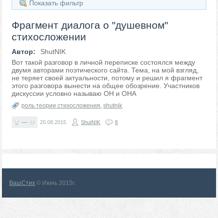
Показать фильтр
Фрагмент диалога о "душевном"
стихосложении
Автор:
ShutNIK
Вот такой разговор в личной переписке состоялся между
двумя авторами поэтического сайта. Тема, на мой взгляд,
не теряет своей актуальности, потому и решил я фрагмент
этого разговора вынести на общее обозрение. Участников
дискуссии условно называю ОН и ОНА
роль теории стихосложения
,
shutnik
—
20.08.2015
ShutNIK
8
ВашСтих
© Июнь 2015г.